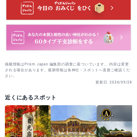
の順に。撮影は案内に従い静かに。
楼門から境内奥へ進み、夫婦杉と親子杉の前で一礼→短く
祈って次の人に譲る。
開式前の朝に本社を参拝→市街の出発地点へ移動して花家
体を見物。混雑時は徒歩移動を基本に。
掲載情報はPrism Japan 編集部の調査に基づいています。 内容は変更
される場合があります。最新情報は各神社・スポットへ直接ご確認くだ
さい。
更新日:
2024/09/28
近くにあるスポット