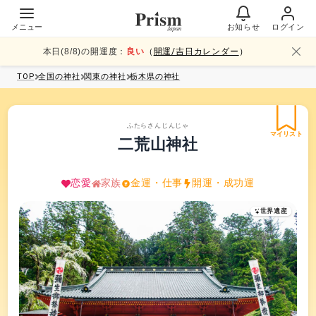
メニュー
お知らせ
ログイン
本日(
8
/
8
)の開運度：
良い
（
開運/吉日カレンダー
）
TOP
全国
の神社
関東
の神社
栃木県
の神社
ふたらさんじんじゃ
マイリスト
二荒山神社
恋愛
家族
金運・仕事
開運・成功運
世界遺産