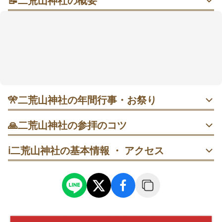
📝
二荒山神社の概要
自然と調和する縁結びの神社、日光の美しい紅葉を楽
しもう
二荒山(ふたらさん)神社は、栃木県日光市にある豊かな
自然に囲まれた縁結びのご利益で有名な神社です。
この神社は日光の山々に囲まれた場所に位置し、自然
との調和が感じられる神聖な空間を提供しています。
境内は四季折々の美しい景色が広がり、特に秋の紅葉
の時期は訪れる人々を魅了します。
🎌
二荒山神社の年間行事・お祭り
また、神社は日光東照宮など他の重要な観光スポット
にも近く、日光を代表する文化財の一つとして知られ
4月16日 弥生祭 宵祭・神輿発輿ほか｜朝は比較的余裕。ま
🙏
二荒山神社の参拝のコツ
ず神社を参拝し、花家体の出発地点へ移動すると見物しや
ています。
すい。市街は混むため徒歩移動が安心。
周辺には日光の伝統料理を楽しめる飲食店も多く、地
東照宮側から上新道を歩き、楼門→銅鳥居→拝殿の順に参
ℹ️
二荒山神社の基本情報 ・ アクセス
元の味覚も楽しむことができます。
拝。写真は参道の端に寄り、参拝の列を妨げない位置で。
4月17日 弥生祭 例祭・神輿渡御｜午後は落ち着きやすく、
13時以降の再参拝が狙い目。市街巡行後はバスが混雑する
神橋たもとで一礼→上新道へ進み、楼門へ。人が写り込み
ため、時間に余裕をもって戻るとスムーズ。
やすいので朝の時間帯に到着を。
拝殿で参拝→神苑受付→順路に沿って御神木、霊泉、末社