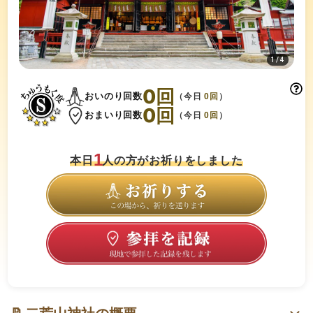
1
/
4
0
回
おいのり回数
（今日
0
回
）
0
回
おまいり回数
（今日
0
回
）
1
本日
人の方がお祈りをしました