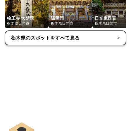
輪王寺 大猷院
陽明門
日光東照宮
栃木県日光市
栃木県日光市
栃木県日光市
栃木県
のスポットをすべて見る
>