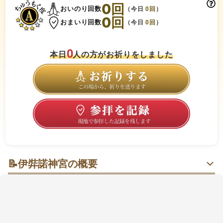
0
回
おいのり回数
（今日
0
回
）
0
回
おまいり回数
（今日
0
回
）
0
本日
人の方がお祈りをしました
📝
伊弉諾神宮の概要
夫婦の大楠と灯りに寄り添い、縁を結びなおすしずか
な島時間
緑に包まれた参道の先で、荘厳な社殿と巨樹がやさし
く迎えてくれる。樹齢約900年とも伝わる夫婦の大楠の