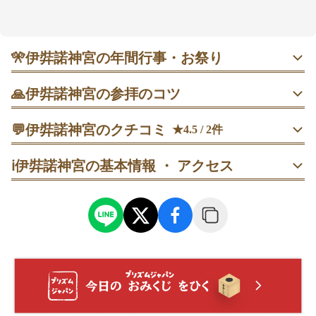
そばはひんやり澄んだ空気で、縁結びや夫婦円満、安
産の願いにそっと寄り添ってくれそう。池での祈りで
は病気平癒や長寿を願う人の姿も。毎月22日の夜間特
別参拝ではライトアップが行われ、幻想的な表情に出
🎌
伊弉諾神宮の年間行事・お祭り
会えるかも。参拝は随神門から手水舎を経て本殿へ、
所要はおよそ30分🌿
4月18〜20日 御例祭｜春の大祭。神輿渡御やだんじり奉納
🙏
伊弉諾神宮の参拝のコツ
が行われる3日間。最混雑は祭典前後で、夜祭や最終日の還
御祭は比較的落ち着く傾向。見学は全日可能で、沿道は時
1. 混雑を避けたいなら朝の早い時間か平日を選ぶ。週末午
間に余裕を持って回ると◎。
💬
伊弉諾神宮のクチコミ
★4.5 / 2件
後は人が増えやすいので到着を前倒しに。
50代
男性
のらねこ
ℹ️
伊弉諾神宮の基本情報 ・ アクセス
9月23日 三大神話神楽祭｜秋分の日の夕刻に高千穂・出雲
訪問日：
2025/01/04
2. 参道入口から随神門をくぐり、手水舎で手と口を清めて
などの神楽が奉納。指定席制で混雑回避しやすく、事前に
から本殿へ進む。この順番を守ると流れが整う。
入場券を用意しておくのが安心。ファミリーや年配の方に
も人気の観覧イベント。
40代
女性
チサ
3. 本殿手前の夫婦の大楠では、葉をそっと撫でて感謝と願
訪問日：
2024/09/01
いを心中で唱えてから一礼する。
毎月22日 月次祭・夜間特別参拝｜夕刻から行燈とライトア
ップで幻想的に。日没後に参拝者が増える傾向のため、点
灯前〜直後が狙い目。冬場は冷えるので暖かい服装で、写
4. 放生の神池では、設置の祈り札を確認してから静かに祈
真撮影もゆったり楽しめる。
る。写真は短時間で、周囲への配慮を。