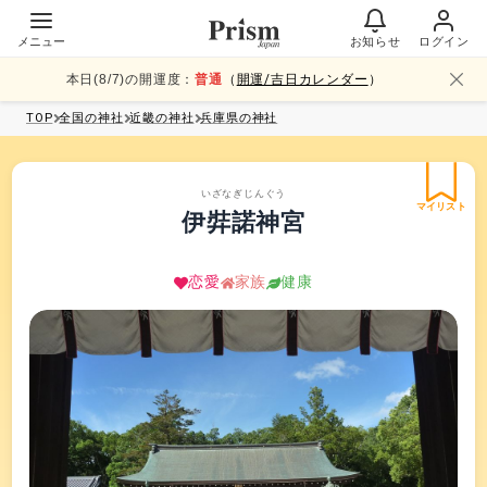
メニュー
お知らせ
ログイン
本日(
8
/
7
)の開運度：
普通
（
開運/吉日カレンダー
）
TOP
全国
の神社
近畿
の神社
兵庫県
の神社
いざなぎじんぐう
マイリスト
伊弉諾神宮
恋愛
家族
健康