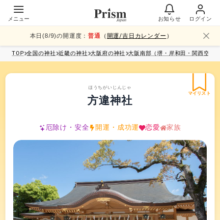
メニュー
お知らせ
ログイン
本日(
8
/
9
)の開運度：
普通
（
開運/吉日カレンダー
）
TOP
全国
の神社
近畿
の神社
大阪府
の神社
大阪南部（堺・岸和田・関西空港
ほうちがいじんじゃ
マイリスト
方違神社
厄除け・安全
開運・成功運
恋愛
家族