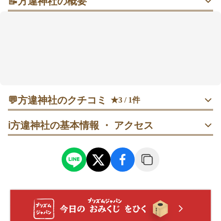
📝
方違神社の概要
災いを避け、吉を呼ぶ方違神社で心安らぐひとときを
方違(ほうちがい)神社は、大阪府堺市堺区にある神社で
す。
「方違幸大神(かたたがえさちおおかみ)」をご祭神とし
てお祀りしています。
方違えや家相などの方災除けの神社として知られ、災
いから身を守り、吉のある方向へと導いてくれると言
💬
方違神社のクチコミ
われています。
★3 / 1件
地元住民はもちろん、多くの参拝者が訪れる神社で
40代
男性
こうへい
す。
ℹ️
方違神社の基本情報 ・ アクセス