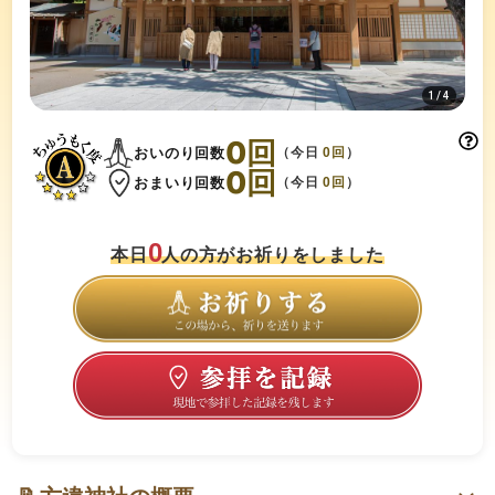
1
/
4
0
回
おいのり回数
（今日
0
回
）
0
回
おまいり回数
（今日
0
回
）
0
本日
人の方がお祈りをしました