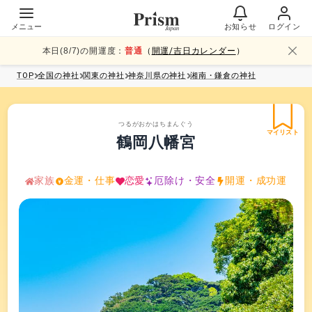
メニュー
お知らせ
ログイン
本日(
8
/
7
)の開運度：
普通
（
開運/吉日カレンダー
）
TOP
全国
の神社
関東
の神社
神奈川県
の神社
湘南・鎌倉
の神社
つるがおかはちまんぐう
マイリスト
鶴岡八幡宮
家族
金運・仕事
恋愛
厄除け・安全
開運・成功運