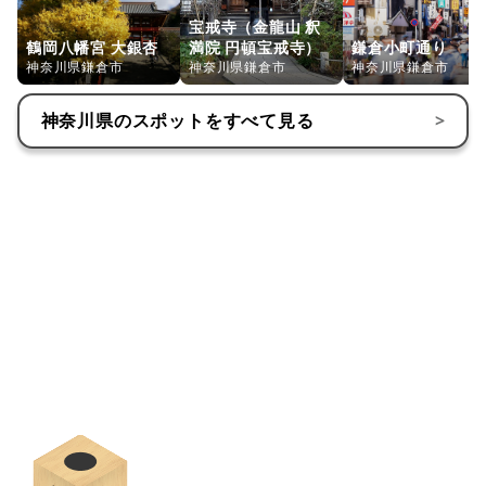
宝戒寺（金龍山 釈
鶴岡八幡宮 大銀杏
満院 円頓宝戒寺）
鎌倉小町通り
神奈川県鎌倉市
神奈川県鎌倉市
神奈川県鎌倉市
神奈川県
のスポットをすべて見る
>