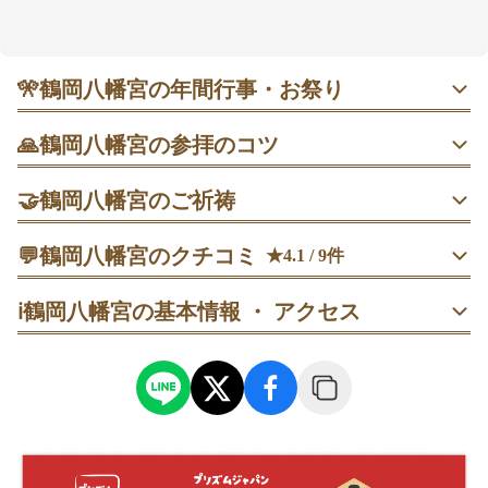
わいがある一方、朝夕は落ち着いた空気が広がること
もあり、静かに手を合わせたい人にも向いていそう。
勝負運や仕事運、良縁、子宝・安産、厄除けなどの願
いに寄り添う話が多く、授与品や御朱印も楽しみの一
🎌
鶴岡八幡宮の年間行事・お祭り
つです。駅から徒歩約10分と歩きやすく、参拝の流れ
を作りやすいのも魅力です。
1月1〜3日 初詣｜元旦朝は混雑しやすいので、深夜帯か2日
🙏
鶴岡八幡宮の参拝のコツ
早朝が比較的スムーズ。
開門時間内の早めの時間に到着し、段葛（だんかずら）を
🤝
鶴岡八幡宮のご祈祷
歩いてから本殿へ向かいます。
2月3日 節分祭｜15時の豆まきは人が集まりやすいので早め
に到着。
ご祈祷（御本殿昇殿）
💬
鶴岡八幡宮のクチコミ
★4.1 / 9件
本殿前に立ったら、まず石段へ一礼し、その後に二礼二拍
国指定重要文化財の御本殿で、家内安全・厄除・合格祈願
手一礼で参拝します。
女性
rk
など諸願成就を祈る祈祷。昇殿して心静かに祈りを捧げま
7月中旬〜8月上旬 源氏池の蓮｜花が開く朝が見頃。平日午
ℹ️
鶴岡八幡宮の基本情報 ・ アクセス
す。
前が歩きやすい。
年に一回くらい鎌倉に遊びに行くときに、なんだかんだいつ
段葛の途中で立ち止まり、大石段が正面にくる位置で構図
も行きます！
を決めてから撮ります。
出張祭典
9月14〜16日 例大祭｜初日朝が狙い目。15日10〜12時は
流鏑馬（雨天は代替あり）。
地鎮祭・上棟祭・清祓式・神棚祭ほか、希望の場所へ神職
が伺って執り行う祭典も対応。
朝の参拝を先に済ませ、帰りに源氏池の周りをゆっくり回
って花を探します。
初宮詣