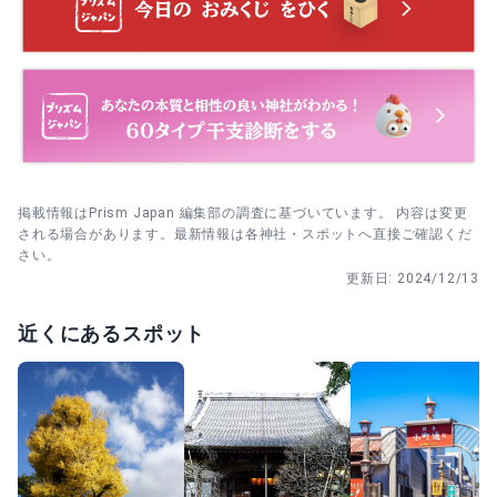
男子31日・女子33日という古い風習の解説とともに、母子
例大祭は初日午前に参拝を済ませ、15日は開始前の時間に
健やかに神さまへご挨拶するお宮参りを案内。
馬場周辺へ移動して待ちます。
七五三祝
30代
女性
づ
3歳・5歳・7歳の節目に髪置・袴着・帯解のならわしをい
訪問日：
2023/11/25
まに伝える祈願。家族で成長を報告します。
厄除
掲載情報はPrism Japan 編集部の調査に基づいています。 内容は変更
男性42歳・女性33歳の大厄など節目の年に、災厄から離れ
もっとみる
される場合があります。最新情報は各神社・スポットへ直接ご確認くだ
られるよう祈る厄除けの祈祷。
さい。
更新日:
2024/12/13
交通安全祈願
近くにあるスポット
申込後、車祓所で車のお祓いにも対応。安全運転と無事を
願って受ける人が多い祈願です。