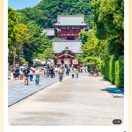
1
/
4