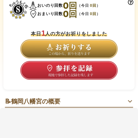
0
回
おいのり回数
（今日
0
回
）
0
回
おまいり回数
（今日
0
回
）
1
本日
人の方がお祈りをしました
📝
鶴岡八幡宮の概要
朱の社殿と大石段、段葛（だんかずら）の先で背中を
押されるような時間🍀
若宮大路と段葛（だんかずら）を歩いた先で、朱塗り
の社殿と大石段が迎えてくれる場所です。日中はにぎ