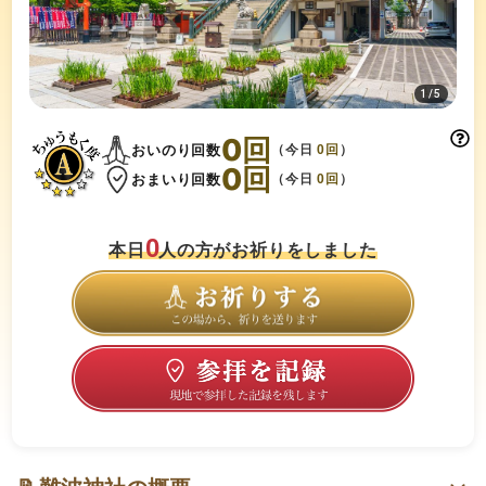
1
/
5
0
回
おいのり回数
（今日
0
回
）
0
回
おまいり回数
（今日
0
回
）
0
本日
人の方がお祈りをしました