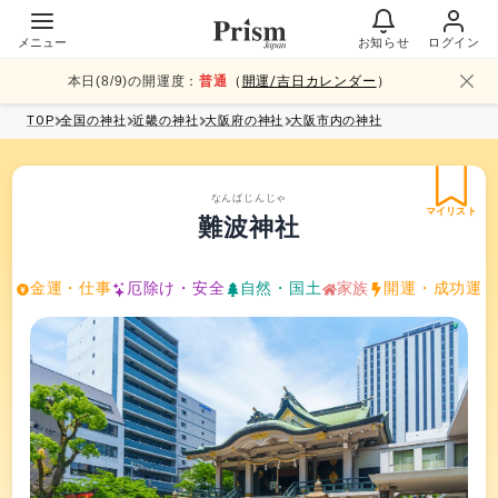
メニュー
お知らせ
ログイン
本日(
8
/
9
)の開運度：
普通
（
開運/吉日カレンダー
）
TOP
全国
の神社
近畿
の神社
大阪府
の神社
大阪市内
の神社
なんばじんじゃ
マイリスト
難波神社
金運・仕事
厄除け・安全
自然・国土
家族
開運・成功運