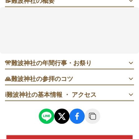
📝
難波神社の概要
御堂筋そば、菖蒲と楠（くすのき）に癒やされる街中
のやすらぎ
御堂筋に近い便利な立地ながら、境内に一歩入ると大
きな楠（くすのき）と緑が迎えてくれます。平日の朝
は人が少なく、拝殿前で一礼して深呼吸すると気持ち
が整いやすいかも。商売繁盛や厄除けに寄り添う社
で、稲荷社での祈りも静かに受け継がれてきました。6
月の菖蒲（しょうぶ）にちなむ御朱印もあり、季節の
🎌
難波神社の年間行事・お祭り
記念にも。駅から徒歩5分ほどと足を運びやすく、仕事
前の短時間参拝にも向いています🍃
・ 6月7日 菖蒲神事｜境内で育った花菖蒲を神前に供える行
🙏
難波神社の参拝のコツ
事。初夏の清々しさを感じたい人に。静かに参列して季節
の空気を味わうのがおすすめ。
手水→拝殿→一礼と深呼吸→お参りの順で。平日の朝が狙
ℹ️
難波神社の基本情報 ・ アクセス
い目。
・ 7月20〜21日 氷室祭｜参拝者にカチワリ氷が配られ、夏
に負けないよう願う夏祭り。夕方に訪れると雰囲気も涼や
本殿参拝を済ませたら、西側の楠へ。混雑を避けるなら午
かで参拝しやすい。
前中に。
最寄り駅から徒歩5分ほど。心斎橋または本町方面からアク