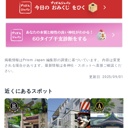
セスしやすい。
開始時間前に本殿まわりの位置を確認し、神事中は私語を
控えて静かに参列。
本殿に参拝後、境内の案内に従って配布場所へ並ぶ。列が
できたら最後尾から静かに。
掲載情報はPrism Japan 編集部の調査に基づいています。 内容は変更
される場合があります。最新情報は各神社・スポットへ直接ご確認くだ
さい。
更新日:
2025/09/01
近くにあるスポット