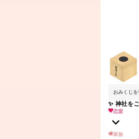
おみくじを
✨ 神社を
恋愛
家族