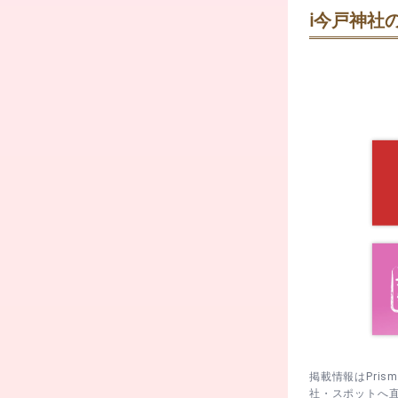
うーまろ
ℹ️
今戸神社の
2月3日また
って。
合格祈願・
夜のジョギング
お寺は閉まっ
合格祈願・学
後は気持ちの
縁結びの神社
2月11日 
この前行った
沖田総司終焉
交通安全・
写真の猫ちゃ
2月17日 
風来坊
交通安全・自
です。事前に
6月第一土・
商売繁昌・
6月30日 
商売繁昌・事
ます。
11月15日
病気平癒・
病気平癒・身
11月23日
応。
掲載情報はPri
12月31日
社・スポットへ
安産祈願・
と安心。