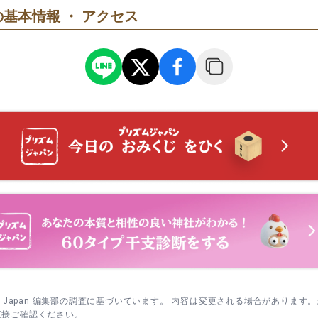
基本情報 ・ アクセス
は4日 節分祭｜豆まきで無病息災を願う行事。開始直後は混みやすい
訪
学業成就（個人祈祷）
で寄りました。

てますが神社は開いているのでありがたいです。

業成就（個人祈祷）。受験や資格に向けて集中力と努力の実りを願
切り替えにも。
のようでそのような内容の絵馬が大量にありました。

紀元祭｜国のはじまりを寿ぐ祭典。短時間の参拝に合わせやすい日です
学問にご利益の亀戸天神とは絵馬の内容が全然違っていて笑えました。
の地でもあるそうで、藤原竜也を思い出しました。

自動車祓・旅行安全（個人祈祷）
んはいなかったけどいつ出てくるのかも気になります。
祈年祭｜一年の実りと安泰を願う神事。落ち着いた雰囲気で参列しやす
動車祓・旅行安全（個人祈祷）。日常の移動やドライブ、旅路の無
予約のうえで昇殿します。
日 例大祭｜一年で最も大切なお祭り。近隣散策と合わせてゆっくり
事業繁栄（個人・法人）
夏越の大祓｜半年の穢れを祓う行事。夕方前の時間帯が参列しやすいこ
業繁栄。個人から法人まで相談可。法人・団体は内容や参列人数に
 七五三祭｜家族での晴れ姿の参拝が多い日。写真撮影は本殿参拝後に
身体健康（個人祈祷）
体健康（個人祈祷）。心身の回復や健やかさを願います。家族の健
 新嘗祭｜実りに感謝する祭典。静かに手を合わせるのに向いています
sm Japan 編集部の調査に基づいています。 内容は変更される場合があります
 大祓式・古神札焼納式・除夜祭｜一年を締めくくる神事。日中に納め
直接ご確認ください。
心願成就・神恩感謝（個人祈祷）