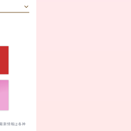
30代
男性
ので余裕を持
問日：
2024/05/29
います。参拝
。


い時期。
60代
男性
事を願う祈祷
楽しめます。
とも。
応じて実施し
。
康祈願にも対
。
。最新情報は各神
事を済ませる