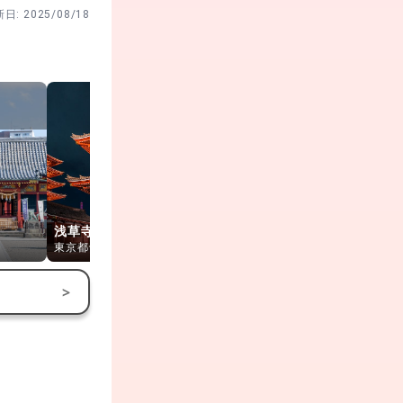
新日:
2025/08/18
で幅広く受け
浅草寺
宝蔵門
浅草寺 五重
東京都台東区
東京都台東区
東京都台東区
>