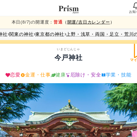
お知
本日(
8
/
7
)の開運度：
普通
（
開運/吉日カレンダー
）
神社
関東
の神社
東京都
の神社
上野・浅草・両国・足立・荒川
いまどじんじゃ
今戸神社
マ
恋愛
金運・仕事
健康
厄除け・安全
学業・技能