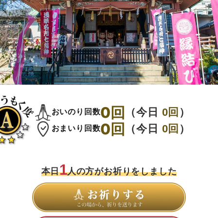
0
回
（今日
0
回
）
おいのり回数
0
回
（今日
0
回
）
おまいり回数
1
本日
人の方がお祈りをしました