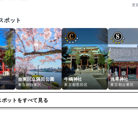
更
願成就・神恩感謝（御礼参り）など。叶えたい願いや感謝の報告ま
。
スポット
人・団体・地域行事）
祷も対応。内容により初穂料が異なります。詳細は電話で相談を。
院（待
台東区立隅田公園
牛嶋神社
浅草神社
東京都台東区
東京都墨田区
東京都台東区
スポットをすべて見る