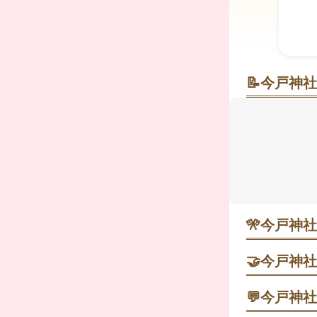
📝
今戸神社
招き猫と夫婦
朱塗りの社
をまつるこ
す。縁結び
から東へ徒歩
きも、まず
🎌
今戸神社
1月1日 歳
す。
🤝
今戸神社
良縁祈願（
💬
今戸神社
1月15日 
良縁祈願（個
す。事前予約