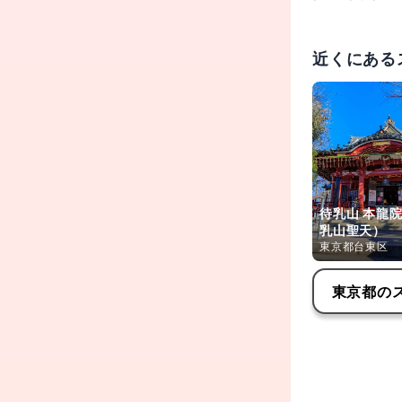
安産祈願・心
付けています
近くにある
出張祭（法
出張でのご祈
待乳山 本龍
乳山聖天）
東京都台東区
東京都
の