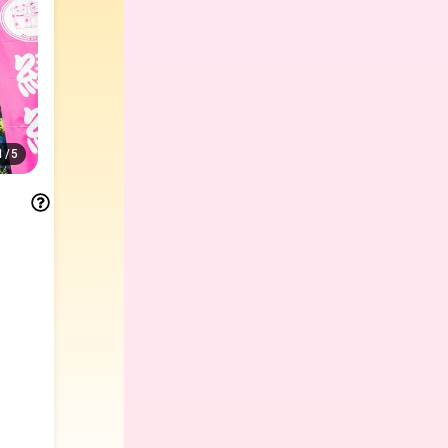
1
/
5