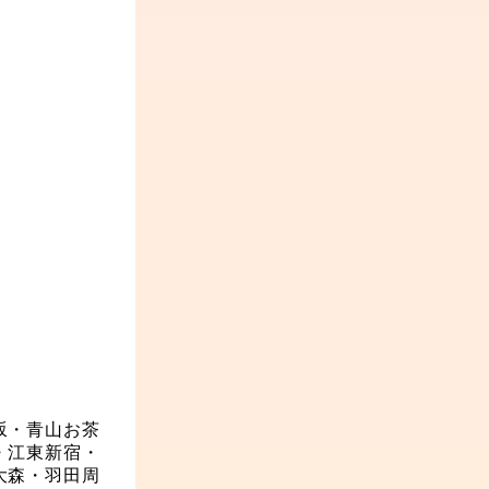
坂・青山
お茶
・江東
新宿・
大森・羽田周