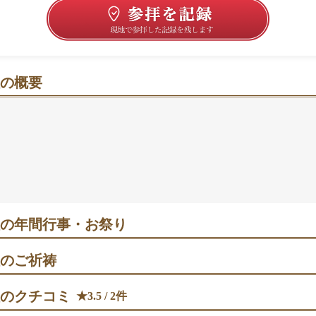
の概要
神にそっと背中を押される“えんむすび”散歩
殿と招き猫がずらりと迎えてくれる、明るくカジュアルな雰
とで良縁に寄り添う場所として知られ、若い参拝客にも親し
絵馬や猫モチーフの授与品の話題も多く、参拝後の楽しみも
約15分の川沿い散歩も気分転換にぴったり。御朱印やお守
は本殿で静かに手を合わせてから境内をめぐると落ち着きま
の年間行事・お祭り
旦祭｜年初めの清々しい神事。静かな朝の時間帯に参列できると落ち
のご祈祷
個人祈祷）
のクチコミ
★3.5 / 2件
成人祭｜新成人の門出を祝う日。家族参列での記念参拝にも向きます。
人祈祷）。夫婦神のご加護にあやかり、出会いからご縁の育みまで
制。