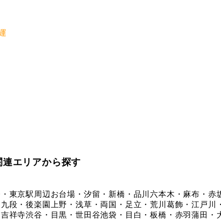
運
関連エリアから探す
橋・東京駅周辺
お台場・汐留・新橋・品川
六本木・麻布・赤
・九段・後楽園
上野・浅草・両国・足立・荒川
葛飾・江戸川
・吉祥寺
渋谷・目黒・世田谷
池袋・目白・板橋・赤羽
蒲田・