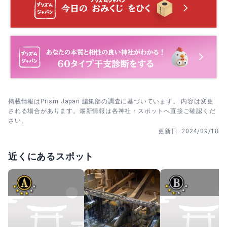
鳥居前で一礼→石段は手すり側を選び、段ごとに歩幅をそ
ろえて上がる→奉幣殿前で姿勢を整え参拝。途中の小休止
は景色の良い踊り場で。
奉幣殿で参拝→足元の安定する靴に履き替え→給水・休憩
ポイントを決めてから入山。天候と時間に余裕がない日は
引き返す判断を。
掲載情報はPrism Japan 編集部の調査に基づいています。 内容は変更
される場合があります。最新情報は各神社・スポットへ直接ご確認くだ
さい。
更新日:
2024/09/18
近くにあるスポット