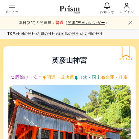
メニュー
お知らせ
ログイン
本日(
8
/
7
)の開運度：
普通
（
開運/吉日カレンダー
）
TOP
全国
の神社
九州
の神社
福岡県
の神社
北九州
の神社
英彦山神宮
マイリスト
厄除け・安全
開運・成功運
自然・国土
金運・仕事