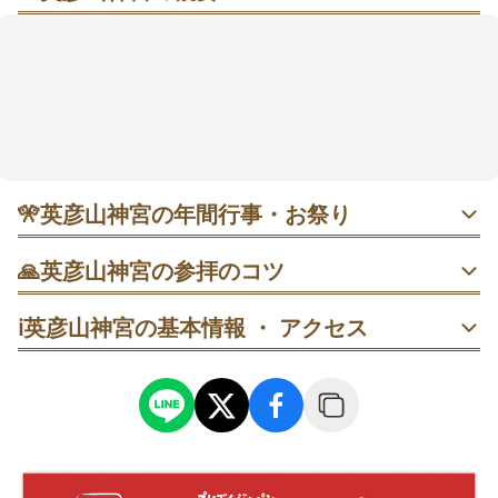
朱の社殿と山の気に包まれて、こころが澄むひととき
山の中腹に広がる境内は、朱塗りの奉幣殿（ほうへい
でん）と大きな鈴が印象的で、重厚な歴史の空気にそ
っと背筋が伸びます。バスで近くまで行けて、石段が
心配ならスロープカーで楽に向かえるのも安心。朝い
ちばんの静けさに出会えると、朱楼がやわらかく浮か
んで見えることも。魔除けで知られる土鈴「英彦山が
🎌
英彦山神宮の年間行事・お祭り
らがら」の存在も、参拝の楽しみを広げてくれます。
ご利益は五穀豊穣や勝運、災難除けの願いに寄り添っ
4月第2土・日 英彦山神宮御神幸祭｜約1000年続く春の祭
てくれると語られます🍃
🙏
英彦山神宮の参拝のコツ
り。神輿3基が標高差160mの石段を駆け上がる姿が見どこ
ろ。午前中は麓で見学し、午後に上方へ移動すると流れを
銅の鳥居で一礼→手水→奉幣殿の順で進み、拝礼後に社殿
追いやすいという案内も。混雑回避は開会直後の早い時間
ℹ️
英彦山神宮の基本情報 ・ アクセス
全景を振り返って一礼を。朝は人が少なく所作に集中しや
帯がよさそうです。
すいです。
7月31日 大祓式（茅の輪くぐり）｜市指定文化財の大きな
銅の鳥居側の花駅から乗車→神駅到着後に手水→奉幣殿参
茅の輪で夏越の祓。15時からの神事は輪くぐりの列が伸び
拝の順に。混雑時は片道のみ利用し、復路は石段で景色を
やすいので早めに参集を。夏休み前の平日開催で比較的落
変えてみるのも手。
ち着くという声もあり、静かに参列したい人に向いていま
す。