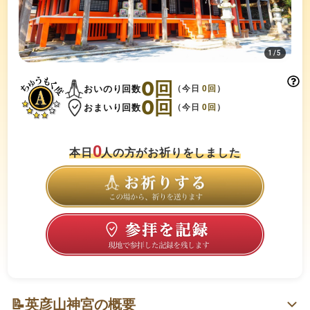
1
/
5
0
回
おいのり回数
（今日
0
回
）
0
回
おまいり回数
（今日
0
回
）
0
本日
人の方がお祈りをしました
📝
英彦山神宮の概要