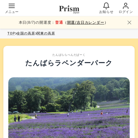
メニュー
お知らせ
ログイン
本日(
8
/
7
)の開運度：
普通
（
開運/吉日カレンダー
）
TOP
全国
の高原
関東
の高原
たんばららべんだぱーく
たんばらラベンダーパーク