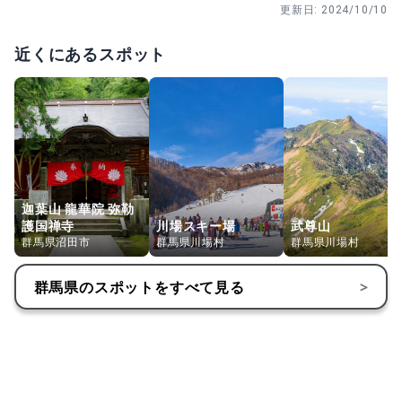
更新日:
2024/10/10
近くにあるスポット
迦葉山 龍華院 弥勒
護国禅寺
川場スキー場
武尊山
群馬県沼田市
群馬県川場村
群馬県川場村
群馬県
のスポットをすべて見る
>