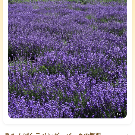
1
/
6