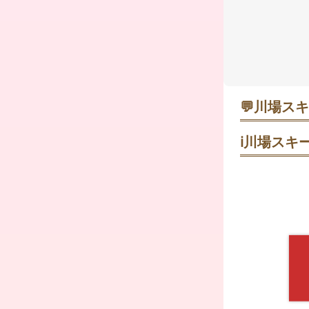
💬
川場スキ
じゅん
ℹ️
川場スキー