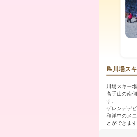
📝
川場スキ
川場スキー
高手山の南
す。
ゲレンデデ
和洋中のメニ
とができま