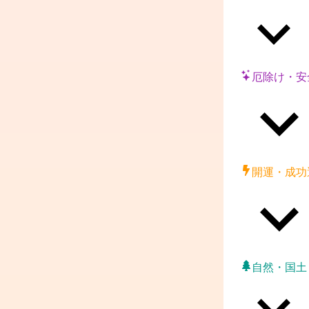
厄除け・安
開運・成功
自然・国土