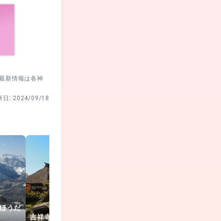
。最新情報は各神
新日:
2024/09/18
ほうだ
道の駅 田園
吉祥寺
照葉峡
かわば