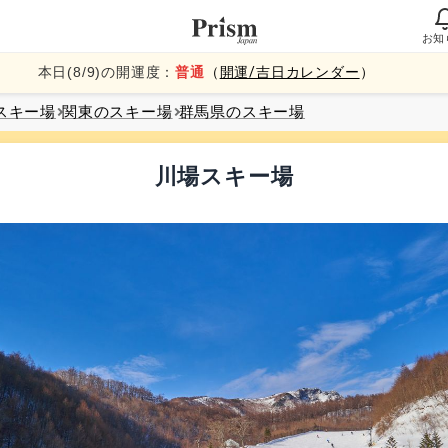
お知
本日(
8
/
9
)の開運度：
普通
（
開運/吉日カレンダー
）
スキー場
関東
のスキー場
群馬県
のスキー場
川場スキー場