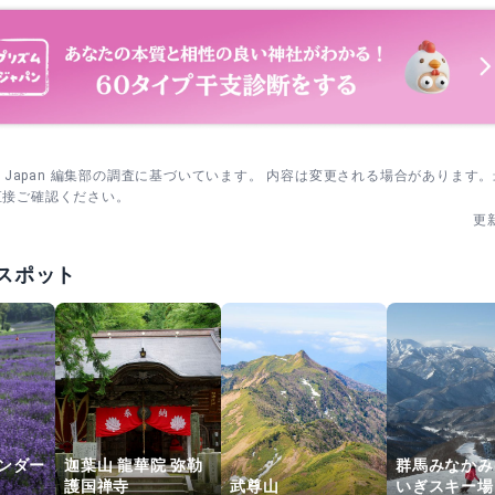
sm Japan 編集部の調査に基づいています。 内容は変更される場合があります
直接ご確認ください。
更
スポット
ンダー
迦葉山 龍華院 弥勒
群馬みなかみ
護国禅寺
武尊山
いぎスキー場