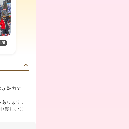
1
/
5
スが魅力で
もあります。
日中楽しむこ