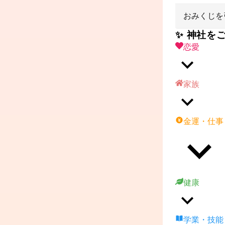
おみくじを
✨ 神社を
恋愛
家族
金運・仕事
健康
学業・技能