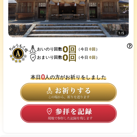
1
/
5
0
回
おいのり回数
（今日
0
回
）
0
回
おまいり回数
（今日
0
回
）
0
本日
人の方がお祈りをしました