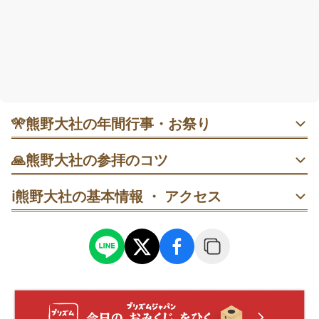
🎌
熊野大社の年間行事・お祭り
・ 4月13日 御櫛祭｜縁結びの故事にちなみ、稲田神社へ櫛
🙏
熊野大社の参拝のコツ
を奉納する神事が行われます。静かな春の境内で、良縁を
願う参拝にも良い時期。 ・ 10月15日 鑽火祭｜火の神具を
鳥居をくぐったらまず八雲橋で立ち止まり深呼吸。橋を渡
介した伝統行事。火の伝承にふれる機会として注目される
ℹ️
熊野大社の基本情報 ・ アクセス
って手水舎で清め、随神門へ進む順で回るとスムーズ。
日で、当日は境内がいつもより華やぎます。
随神門前で一礼→門をくぐり左手の手水舎で清める→正面
の拝殿へ。写真は参拝後に周囲から落ち着いて。
拝殿前では賽銭→鈴→二礼二拍手一礼の順に。混み合う時
は一歩下がってから姿勢を整えて参拝を。