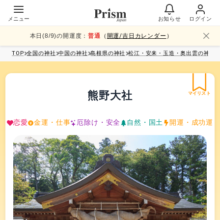
メニュー
お知らせ
ログイン
本日(
8
/
9
)の開運度：
普通
（
開運/吉日カレンダー
）
TOP
全国
の神社
中国
の神社
島根県
の神社
松江・安来・玉造・奥出雲
の神社
熊野大社
マイリスト
恋愛
金運・仕事
厄除け・安全
自然・国土
開運・成功運