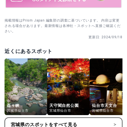
掲載情報はPrism Japan 編集部の調査に基づいています。 内容は変更
される場合があります。最新情報は各神社・スポットへ直接ご確認くだ
さい。
更新日:
2024/09/18
近くにあるスポット
磊々峡
天守閣自然公園
仙台市天文台
宮城県仙台市
宮城県仙台市
宮城県仙台市
宮城県
のスポットをすべて見る
>