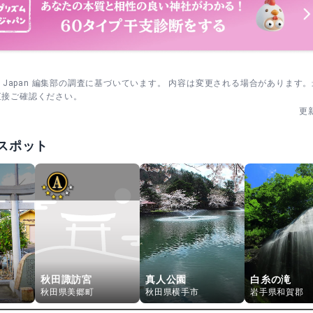
sm Japan 編集部の調査に基づいています。 内容は変更される場合があります
直接ご確認ください。
更
スポット
秋田諏訪宮
真人公園
白糸の滝
秋田県美郷町
秋田県横手市
岩手県和賀郡