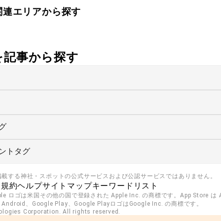
関連エリアから探す
社を記事から探す
グ
ントタグ
掲載する神社・スポットの公式サービスおよび公認サービスではありません。
用規約
ヘルプ
サイトマップ
キーワードリスト
pple ロゴは米国その他の国で登録された Apple Inc. の商標です。App Store は Ap
roid、Google Play、Google PlayロゴはGoogle Inc. の商標です。
ogies Corporation. All rights reserved.