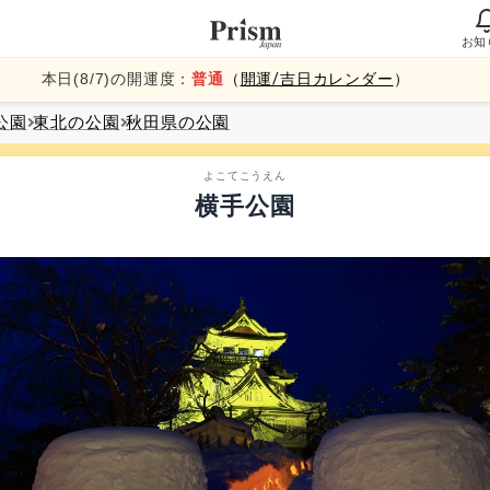
お知
本日(
8
/
7
)の開運度：
普通
（
開運/吉日カレンダー
）
公園
東北
の公園
秋田県
の公園
よこてこうえん
横手公園