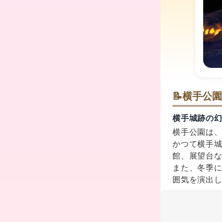
📝
横手公園
横手城跡の
横手公園は
かつて横手
館、展望台
また、冬季
囲気を演出