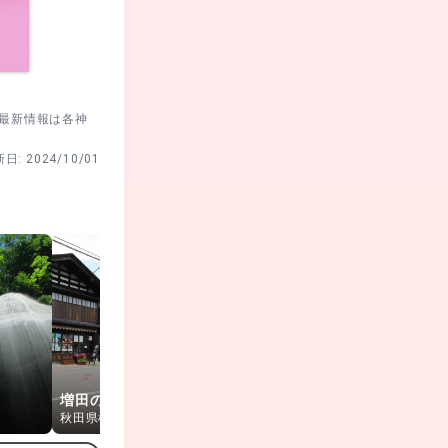
。最新情報は各神
新日:
2024/10/01
増田の町並み
ほっとゆだ
稲庭城
秋田県横手市
岩手県西和賀町
秋田県湯沢市