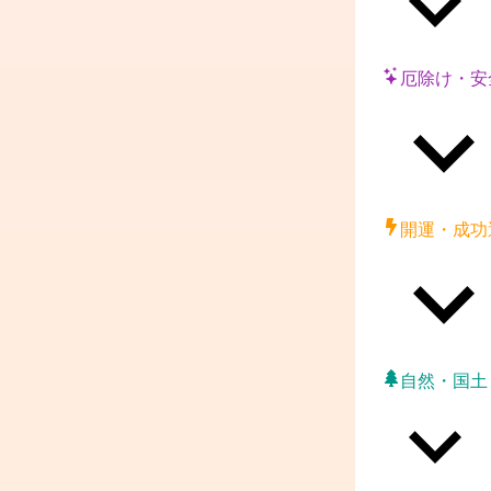
厄除け・安
開運・成功
自然・国土