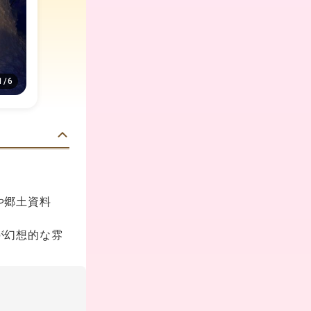
1
/
6
や郷土資料
が幻想的な雰