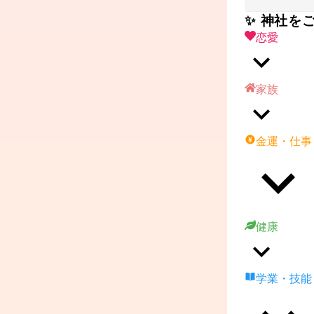
✨ 神社を
恋愛
家族
金運・仕事
健康
学業・技能