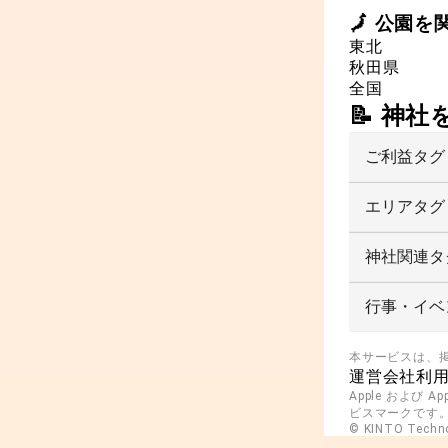
🗾
公園
を
東北
秋田県
全国
📝 神
ご利益タグ
エリアタグ
神社関連タ
行事・イベ
本サービスは、
運営会社
利
Apple および A
ビスマークです。And
© KINTO Technol