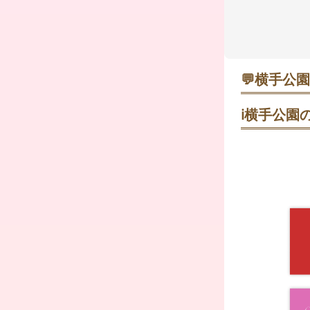
💬
横手公園
ちょこぷん
ℹ️
横手公園の