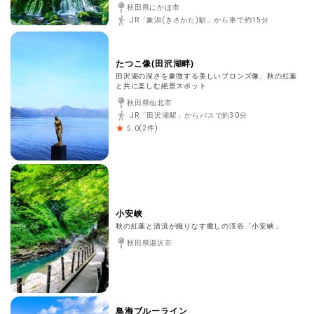
秋田県にかほ市
JR「象潟(きさかた)駅」から車で約15分
たつこ像(田沢湖畔)
田沢湖の深さを象徴する美しいブロンズ像、秋の紅葉
と共に楽しむ絶景スポット
秋田県仙北市
JR「田沢湖駅」からバスで約30分
(
2
件)
5.0
小安峡
秋の紅葉と清流が織りなす癒しの渓谷「小安峡」
秋田県湯沢市
鳥海ブルーライン