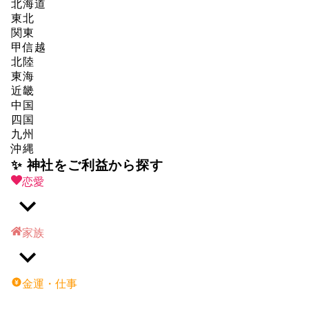
北海道
東北
関東
甲信越
北陸
東海
近畿
中国
四国
九州
沖縄
✨ 神社をご利益から探す
恋愛
家族
金運・仕事