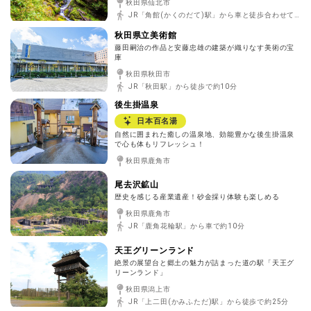
秋田県仙北市
JR「角館(かくのだて)駅」から車と徒歩合わせて約45分
秋田県立美術館
藤田嗣治の作品と安藤忠雄の建築が織りなす美術の宝
庫
秋田県秋田市
JR「秋田駅」から徒歩で約10分
後生掛温泉
日本百名湯
自然に囲まれた癒しの温泉地、効能豊かな後生掛温泉
で心も体もリフレッシュ！
秋田県鹿角市
尾去沢鉱山
歴史を感じる産業遺産！砂金採り体験も楽しめる
秋田県鹿角市
JR「鹿角花輪駅」から車で約10分
天王グリーンランド
絶景の展望台と郷土の魅力が詰まった道の駅「天王グ
リーンランド」
秋田県潟上市
JR「上二田(かみふただ)駅」から徒歩で約25分