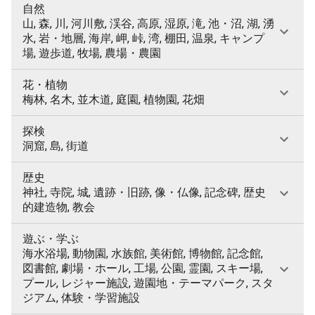
自然
山, 森, 川, 河川敷, 渓谷, 高原, 湿原, 滝, 池・沼, 湖, 湧
水, 岩・地層, 海岸, 岬, 峠, 湾, 棚田, 温泉, キャンプ
場, 遊歩道, 牧場, 農場・農園
花・植物
梅林, 名木, 並木道, 庭園, 植物園, 花畑
探検
洞窟, 島, 街道
歴史
神社, 寺院, 城, 遺跡・旧跡, 像・仏像, 記念碑, 歴史
的建造物, 教会
遊ぶ・学ぶ
海水浴場, 動物園, 水族館, 美術館, 博物館, 記念館,
図書館, 劇場・ホール, 工場, 公園, 霊園, スキー場,
プール, レジャー施設, 遊園地・テーマパーク, スタ
ジアム, 体験・学習施設