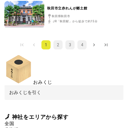
秋田市立赤れんが郷土館
秋田県秋田市
JR「秋田駅」から徒歩で約15分
1
2
3
4
おみくじ
おみくじを引く
🗾 神社をエリアから探す
全国