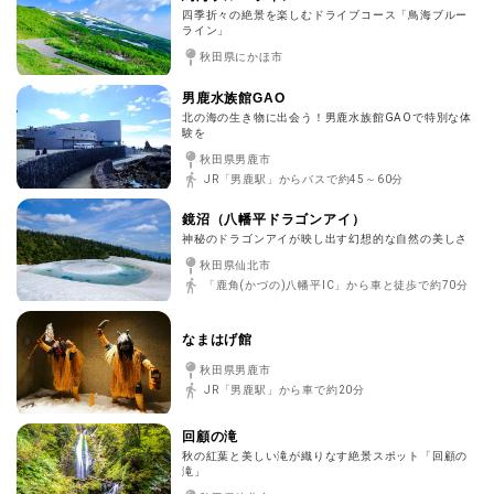
四季折々の絶景を楽しむドライブコース「鳥海ブルー
ライン」
秋田県にかほ市
男鹿水族館GAO
北の海の生き物に出会う！男鹿水族館GAOで特別な体
験を
秋田県男鹿市
JR「男鹿駅」からバスで約45～60分
鏡沼（八幡平ドラゴンアイ）
神秘のドラゴンアイが映し出す幻想的な自然の美しさ
秋田県仙北市
「鹿角(かづの)八幡平IC」から車と徒歩で約70分
なまはげ館
秋田県男鹿市
JR「男鹿駅」から車で約20分
回顧の滝
秋の紅葉と美しい滝が織りなす絶景スポット「回顧の
滝」