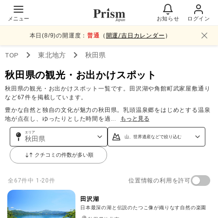
メニュー
お知らせ
ログイン
本日(
8
/
9
)の開運度：
普通
（
開運/吉日カレンダー
）
TOP
東北
地方
秋田県
秋田県の観光・お出かけスポット
秋田県の観光・お出かけスポット一覧です。田沢湖や角館町武家屋敷通り
など67件を掲載しています。
豊かな自然と独自の文化が魅力の秋田県。乳頭温泉郷をはじめとする温泉
地が点在し、ゆったりとした時間を過
...
もっと見る
エリア
山、世界遺産などで絞り込む
秋田県
クチコミの件数が多い順
位置情報の利用を許可
全
67
件中
1-20件
田沢湖
日本最深の湖と伝説のたつこ像が織りなす自然の楽園