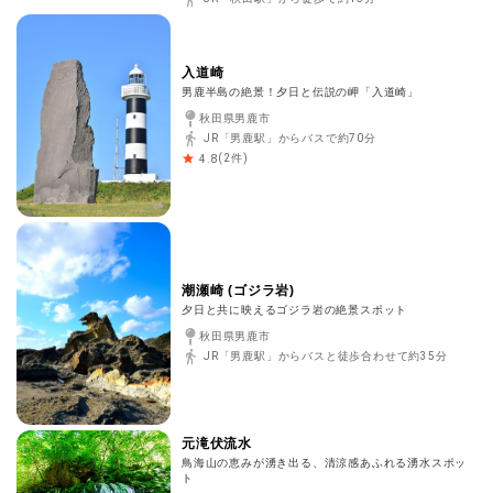
入道崎
男鹿半島の絶景！夕日と伝説の岬「入道崎」
秋田県男鹿市
JR「男鹿駅」からバスで約70分
(
2
件)
4.8
潮瀬崎 (ゴジラ岩)
夕日と共に映えるゴジラ岩の絶景スポット
秋田県男鹿市
JR「男鹿駅」からバスと徒歩合わせて約35分
元滝伏流水
鳥海山の恵みが湧き出る、清涼感あふれる湧水スポッ
ト