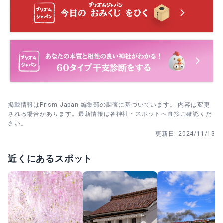
入口で拝観料を納めたら、長床を正面から通過し、境内奥
の石段へ。上がりきったら三所に順番に参拝します。
本殿参拝のあとに宝物殿へ移動し、展示を一周してから境
内を戻ります。最後に長床前で軽く一礼して締めると気持
ちがまとまりやすいです。
掲載情報はPrism Japan 編集部の調査に基づいています。 内容は変更
される場合があります。最新情報は各神社・スポットへ直接ご確認くだ
さい。
更新日:
2024/11/13
近くにあるスポット