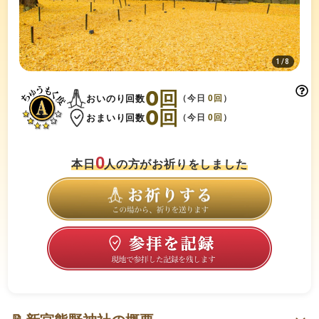
1
/
8
0
回
おいのり回数
（今日
0
回
）
0
回
おまいり回数
（今日
0
回
）
0
本日
人の方がお祈りをしました