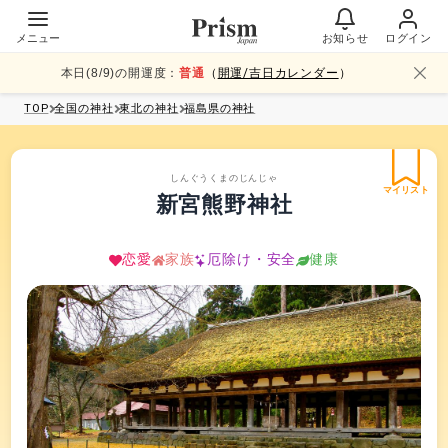
メニュー
お知らせ
ログイン
本日(
8
/
9
)の開運度：
普通
（
開運/吉日カレンダー
）
TOP
全国
の神社
東北
の神社
福島県
の神社
しんぐうくまのじんじゃ
マイリスト
新宮熊野神社
恋愛
家族
厄除け・安全
健康