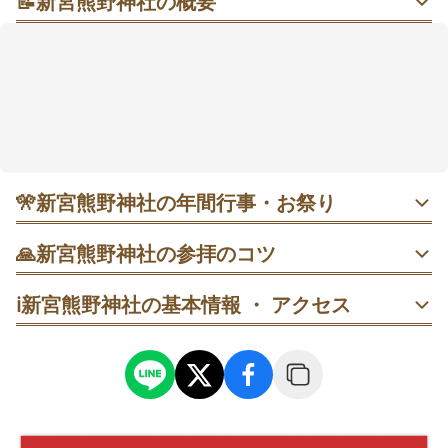
📝
新宮熊野神社の概要
茅葺（かやぶ）きの長床と大イチョウに包まれる、静
かな「黄金時間」
喜多方市の中心部から車で約10分ほど、田園風景の先
にたたずむ静かな神社です。広い吹き抜けの拝殿であ
る
長床（ながとこ）
と、社前の
大イチョウ
がシンボル
で、晩秋は境内が黄金色に染まる景色が印象的だとい
われています🍁 拝観料を納めて奥へ進むと、「熊野三
所」の本殿へ参拝でき、参拝後は宝物殿の見学も流れ
🎌
新宮熊野神社の年間行事・お祭り
に入れやすいです。良縁成就・子宝安産・厄除け・交
通安全・健康長寿など、日々の願いをそっと整えたい
2024年11月15〜24日 長床ライトアップ｜17:30〜19:30に
🙏
新宮熊野神社の参拝のコツ
実施予定。期間中は17:30以降の拝観料が無料との案内もあ
人にも向きそうです。
り、夕方は人が集まりやすいので少し早めの到着が安心で
入口で拝観料を納めたら、まず長床の正面へ。撮影は長床
す。
ℹ️
新宮熊野神社の基本情報 ・ アクセス
と大イチョウを同じ画角に入れる流れで。
11月中旬〜下旬 大イチョウ黄葉｜見頃で参拝客が増え、テ
黄葉シーズンは早い時間に到着し、まず大イチョウの前で
レビ紹介の翌日に長蛇の列だったという口コミも。落ち着
一礼。その後に長床へ進む順番にすると、写真も参拝も落
いて回るなら平日早めや雨天も選択肢です。
ち着きやすいです。