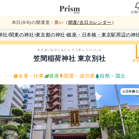
お知
本日(
8
/
6
)の開運度：
良い
（
開運/吉日カレンダー
）
神社
関東
の神社
東京都
の神社
銀座・日本橋・東京駅周辺
の神
かさまいなりじんじゃ とうきょうべっしゃ
笠間稲荷神社 東京別社
マ
金運・仕事
健康
開運・成功運
自然・国土
日本橋七