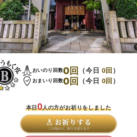
0
回
（今日
0
回
）
おいのり回数
0
回
（今日
0
回
）
おまいり回数
0
本日
人の方がお祈りをしました