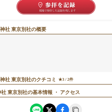
神社 東京別社の概要
社は、東京都中央区にある神社です。
稲荷」の一つである、茨城県笠間市に位置する笠間稲荷神社
藩主牧野氏が御分霊を笠間から江戸屋敷に遷したのがはじま
東京大空襲で社殿が焼失したため、現在のご本殿は1945年
神」の一神でもあり、長寿の神「寿老神(じゅろうじん)」
神社 東京別社のクチコミ
★3 / 2件
側に祀られています。
社 東京別社の基本情報 ・ アクセス
訪
一つだそうです

ました

るといいことがありそう