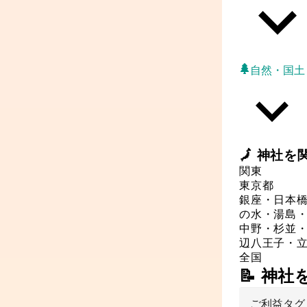
自然・国土
🗾
神社
を
関東
東京都
銀座・日本
の水・湯島
中野・杉並
辺
八王子・
全国
📝 神
ご利益タグ