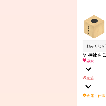
おみくじを
✨ 神社を
恋愛
家族
金運・仕事