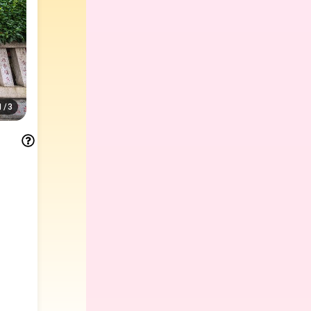
1
/
3