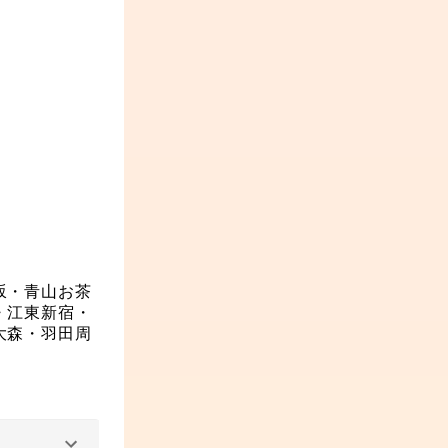
坂・青山
お茶
・江東
新宿・
大森・羽田周