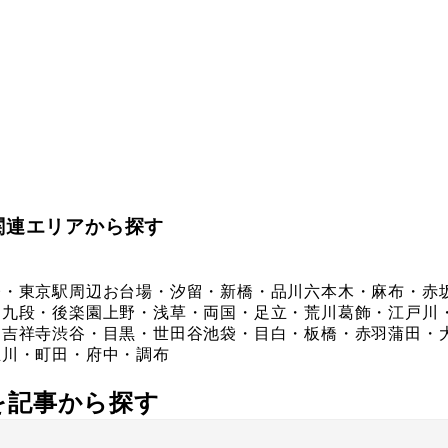
関連エリアから探す
橋・東京駅周辺
お台場・汐留・新橋・品川
六本木・麻布・赤
・九段・後楽園
上野・浅草・両国・足立・荒川
葛飾・江戸川
・吉祥寺
渋谷・目黒・世田谷
池袋・目白・板橋・赤羽
蒲田・
立川・町田・府中・調布
社を記事から探す