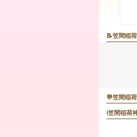
📝
笠間稲荷
笠間稲荷神
「日本三大
で、旧笠間
います。
関東大震災や
ものです。
「日本橋七福
💬
笠間稲荷
向かって左
うーまろ
ℹ️
笠間稲荷神
日本橋七福神の
御守りも売って
初詣で全部回