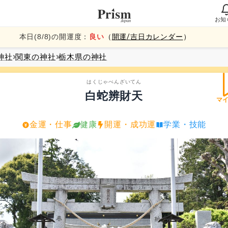
お知
本日(
8
/
8
)の開運度：
良い
（
開運/吉日カレンダー
）
神社
関東
の神社
栃木県
の神社
はくじゃべんざいてん
白蛇辨財天
マ
金運・仕事
健康
開運・成功運
学業・技能