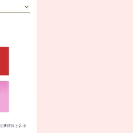
女性
参拝しやすいと
、軽く撫でて
御開帳や切り
め日没後は早
20代
男性
記念授与は朝
は事前に案内
。最新情報は各神