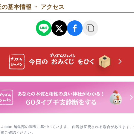
16:00の予定で、当日は混雑傾向。午前の早い時間が比較的落ち着いて
の基本情報 ・ アクセス
拍手一拝の後、参道脇の狛蛇へ。人が写り込みにくい朝の時間帯に
。
って一礼する。
己巳の日 御開帳・限定御朱印｜弁財天と縁深い日。白蛇辨財天像の
って池沿いを一周→拝殿前で一礼→帰り際に鳥居で一礼。安全のた
布が案内されることがあります。干支暦のため日程は事前確認を。
る。
に拝殿→御開帳拝観→授与所で限定御朱印の順に。日程と授与有無
sm Japan 編集部の調査に基づいています。 内容は変更される場合があります
直接ご確認ください。