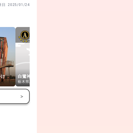
新日:
2025/01/24
つけ
白鷺神社
大前神社
城跡歴史公
栃木県上三川町
栃木県真岡市
茨城県結城市
>