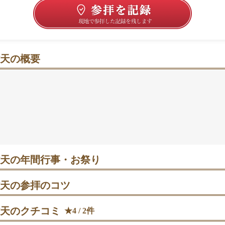
天の概要
に寄り添い、銭洗いで運気にそっと弾みをつける
角に広がる静かな池と朱の社が、ふっと心を落ち着かせてく
で小銭や宝くじを清めて、金運や商売繁昌を願う参拝が評判
手水→拝殿→裏の朱鳥居→銭洗いの流れが分かりやすい。狛
手をそっと添えて締めくくる人も。己巳の日には御開帳や特
も。駅から歩いてすぐで立ち寄りやすいのも魅力です🪙
天の年間行事・お祭り
分追儺祭｜午後から境内特設会場で豆まきが3回行われ、邪気を払い
きの福豆で景品が当たることも。厄年の人はこの時期に祈祷を受け
天の参拝のコツ
ます。
の朱色の鳥居をくぐり、備え付けの網に小銭や宝くじを入れて御神
ら財布へ。8:30〜16:00の間に。
天のクチコミ
★4 / 2件
夏越の大祓｜池に流し灯籠を浮かべて無病息災と金運上昇を願う神事が