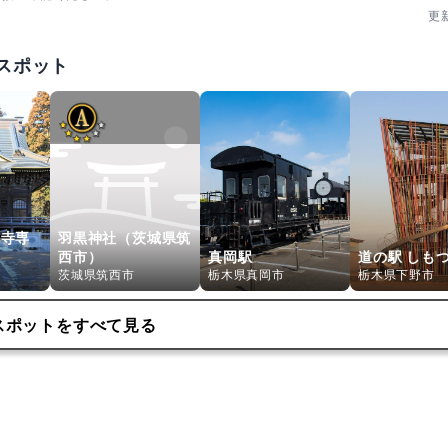
更
スポット
本寺専
羽黒神社（茨城県筑
西市）
真岡駅
道の駅 しも
茨城県筑西市
栃木県真岡市
栃木県下野市
スポットをすべて見る