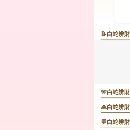
📝
白蛇辨財
白蛇の伝説
住宅街の一
銭洗いの滝
一之鳥居→
並ぶ狛蛇に
題になること
🎌
白蛇辨財
2月上旬 節
す。抽選券付
🙏
白蛇辨財
紹介されてい
参拝後に裏手
い、乾かしてか
💬
白蛇辨財
7月31日 