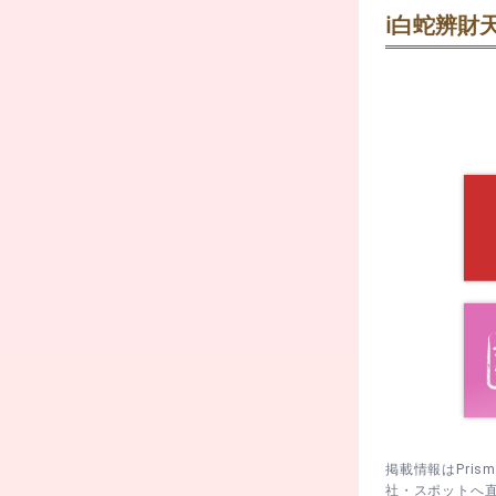
rk
10:00〜
ℹ️
白蛇辨財天
拝殿で二拝二
されています
から一歩下が
60日ごとの
夕暮れ前に入
一日一善
絵御朱印の頒
めに切り上げ
が狙い目。
己巳の日の朝
で確認。
掲載情報はPri
社・スポットへ