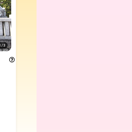
1
/
3