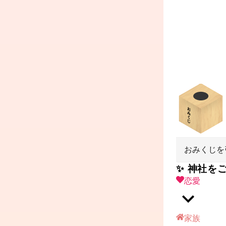
おみくじを
✨ 神社を
恋愛
家族