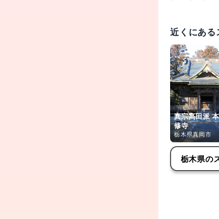
近くにある
真宗高田派 
修寺
栃木県真岡市
栃木県
の