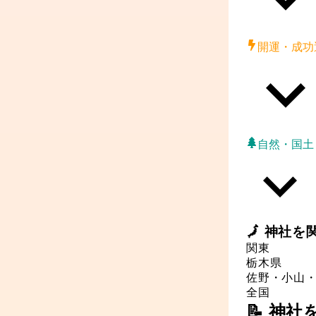
開運・成功
自然・国土
🗾
神社
を
関東
栃木県
佐野・小山
全国
📝 神