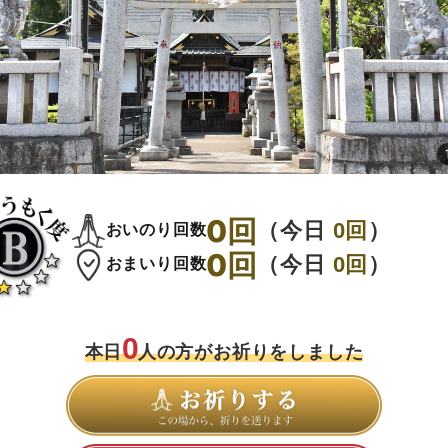
0
回
（今日
0
回
）
おいのり回数
0
回
（今日
0
回
）
おまいり回数
0
本日
人の方がお祈りをしました