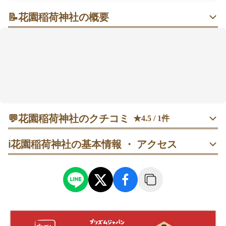
📝
花園稲荷神社の概要
赤い鳥居が連なる華やかな神社
花園稲荷神社は、東京都台東区の上野公園にある神社
です。
穀物の神様である倉稲魂命(うかのみたまのみこと)をお
祀りし、縁結びや商売繁盛のご利益で知られていま
す。
1654年に再建され、上野公園内に位置するため、自然
💬
花園稲荷神社のクチコミ
豊かな環境が魅力です。
★4.5 / 1件
特に赤い鳥居が連なる参道は、訪れる人々を魅了しま
女性
rk
す。
ℹ️
花園稲荷神社の基本情報 ・ アクセス
また、境内には「穴稲荷」と呼ばれる洞窟内の祠があ
不忍池のほうからではなく上野公園内側から行くと、赤い鳥
り、荘厳な雰囲気を楽しめます。
居がいっぱい見えてきます

あんまりよく見ていなかったですが、「穴稲荷」があるみた
いなので、次回見つけてみます！