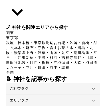
🗾
神社
を関連エリアから探す
関東
東京都
銀座・日本橋・東京駅周辺
お台場・汐留・新橋・品
川
六本木・麻布・赤坂・青山
お茶の水・湯島・九
段・後楽園
上野・浅草・両国・足立・荒川
葛飾・江
戸川・江東
新宿・中野・杉並・吉祥寺
渋谷・目黒・
世田谷
池袋・目白・板橋・赤羽
蒲田・大森・羽田周
辺
八王子・立川・町田・府中・調布
全国
📝 神社を記事から探す
ご利益タグ
エリアタグ