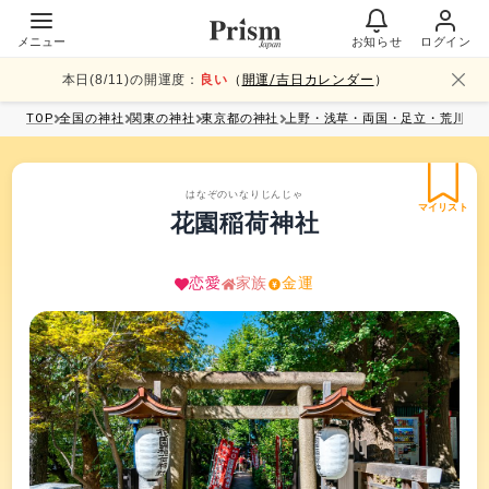
メニュー
お知らせ
ログイン
本日(
8
/
11
)の開運度：
良い
（
開運/吉日カレンダー
）
TOP
全国
の神社
関東
の神社
東京都
の神社
上野・浅草・両国・足立・荒川
の
はなぞのいなりじんじゃ
マイリスト
花園稲荷神社
恋愛
家族
金運