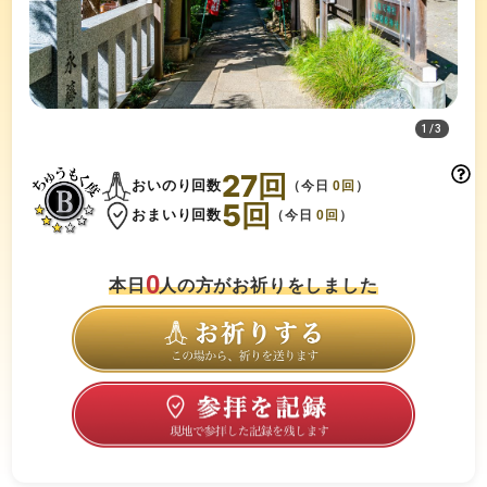
1
/
3
27
回
おいのり回数
（今日
0
回
）
5
回
おまいり回数
（今日
0
回
）
0
本日
人の方がお祈りをしました