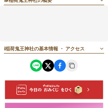
📝
稲荷鬼王神社の概要
ビルの谷間にしんと息づく“鬼も福も受け入れる”不思
議な杜（もり）
繁華街のすぐ裏手なのに、鳥居をくぐると一気に空気
が変わる静かな境内。東新宿駅から徒歩3分のアクセス
もうれしい。ここでは「福は内、鬼は内」の節分で知
られ、やさしく見守るご利益を願う参拝が多い。参拝
は鳥居→本殿→稲荷大神像の順で整えると流れがスム
ーズ。参拝後は御朱印で思いを手元に残すのもよさそ
ℹ️
稲荷鬼王神社の基本情報 ・ アクセス
う🍀