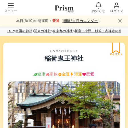
メニュー
お知らせ
ログイン
本日(
8
/
10
)の開運度：
普通
（
開運/吉日カレンダー
）
TOP
全国
の神社
関東
の神社
東京都
の神社
新宿・中野・杉並・吉祥寺
の神社
いなりきおうじんじゃ
マイリスト
稲荷鬼王神社
健康
家族
金運
開運
恋愛