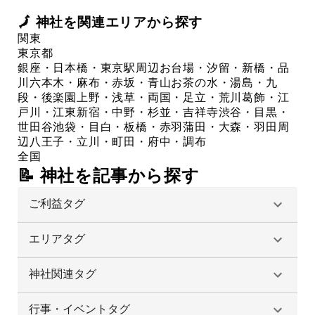
🗾
神社
を関連エリアから探す
関東
東京都
銀座・日本橋・東京駅周辺
お台場・汐留・新橋・品
川
六本木・麻布・赤坂・青山
お茶の水・湯島・九
段・後楽園
上野・浅草・両国・足立・荒川
葛飾・江
戸川・江東
新宿・中野・杉並・吉祥寺
渋谷・目黒・
世田谷
池袋・目白・板橋・赤羽
蒲田・大森・羽田周
辺
八王子・立川・町田・府中・調布
全国
📝 神社を記事から探す
ご利益タグ
エリアタグ
神社関連タグ
行事・イベントタグ