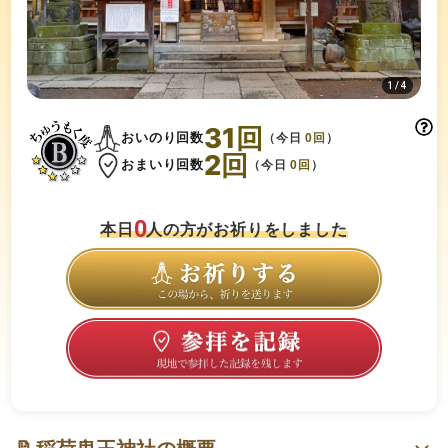
1
/
4
31
回
おいのり回数
（今日
0
回
）
2
回
おまいり回数
（今日
0
回
）
0
本日
人の方がお祈りをしました