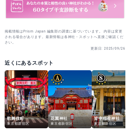
掲載情報はPrism Japan 編集部の調査に基づいています。 内容は変更
される場合があります。最新情報は各神社・スポットへ直接ご確認くだ
さい。
更新日:
2025/09/26
近くにあるスポット
歌舞伎町
花園神社
皆中稲荷神社
東京都新宿区
東京都新宿区
東京都新宿区