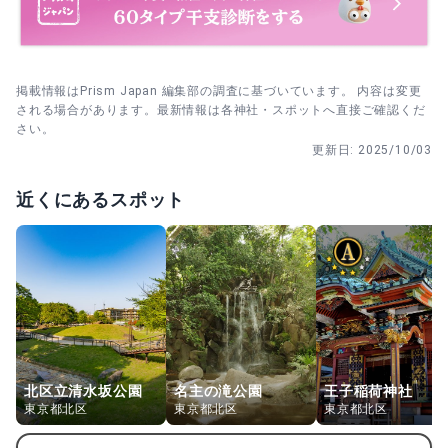
4. 叶ったら早めにお礼参りへ。前回のお願いを振り返り、
感謝を伝えて心の区切りをつくる。
掲載情報はPrism Japan 編集部の調査に基づいています。 内容は変更
される場合があります。最新情報は各神社・スポットへ直接ご確認くだ
さい。
更新日:
2025/10/03
近くにあるスポット
北区立清水坂公園
名主の滝公園
王子稲荷神社
東京都北区
東京都北区
東京都北区