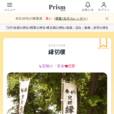
メニュー
お知らせ
ログイン
本日(
8
/
6
)の開運度：
良い
（
開運/吉日カレンダー
）
TOP
全国
の神社
関東
の神社
東京都
の神社
池袋・目白・板橋・赤羽
の神社
えんきりえのき
マイリスト
縁切榎
厄除け・安全
恋愛