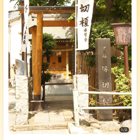
1
/
2