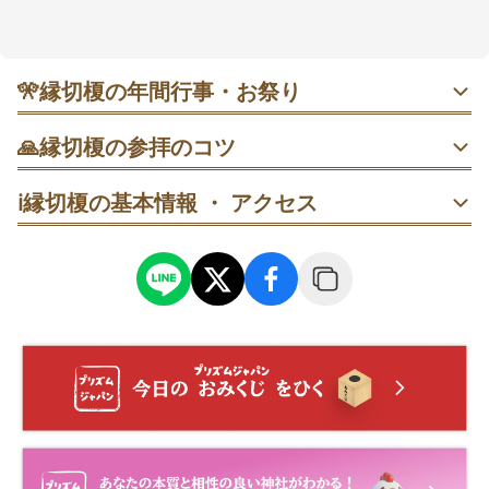
的。悪縁を断ち、良縁へ進みたい人の願いにそっと寄
り添う場として知られます。駅から歩いてすぐで、公
共交通での訪問が楽。参拝はいつでも可能なので、気
持ちを整理したい時に立ち寄りやすいのも魅力です。
🎌
縁切榎の年間行事・お祭り
・ 4月頃 例祭｜境内で縁切・良縁祈願の神事が行われま
🙏
縁切榎の参拝のコツ
す。開始直後と終了間際は混みやすく、午前中が落ち着き
やすい傾向。開催日は年ごとに変わるため最新発表の確認
1. 都営三田線・板橋本町駅から徒歩5分。住宅街で駐車場は
を。
ℹ️
縁切榎の基本情報 ・ アクセス
ないため、電車やバスで向かう。静かな環境なので会話は
控えめに。
・ 年末 年末参拝｜悪縁切りを願う人が増える時期。夕方は
列が伸びることもあるため、早い時間の参拝が過ごしやす
2. 鳥居で一礼→本殿参拝→ご神木の前で深呼吸→自販機
いという声も。
（6:00〜21:00）で絵馬購入→記入→本殿前で祈念→絵馬掛
けに奉納の順で回る。
・ 2月 節分前後｜厄や悪習慣を断ちたい気持ちが高まり、
参拝者が増える傾向。混雑を避けるなら平日の午前が狙い
3. 絵馬を書くスペースは1人分ほど。混雑時は簡潔にまと
目。
め、列ができたら譲り合いを。人目が気になる場合は先に
内容保護シールを貼る。
・ 通年 いつでも｜参拝は24時間可能。絵馬の購入は自販機
の稼働時間（6:00〜21:00）のあいだに。