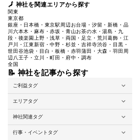
🗾
神社
を関連エリアから探す
関東
東京都
銀座・日本橋・東京駅周辺
お台場・汐留・新橋・品
川
六本木・麻布・赤坂・青山
お茶の水・湯島・九
段・後楽園
上野・浅草・両国・足立・荒川
葛飾・江
戸川・江東
新宿・中野・杉並・吉祥寺
渋谷・目黒・
世田谷
池袋・目白・板橋・赤羽
蒲田・大森・羽田周
辺
八王子・立川・町田・府中・調布
全国
📝 神社を記事から探す
ご利益タグ
エリアタグ
神社関連タグ
行事・イベントタグ