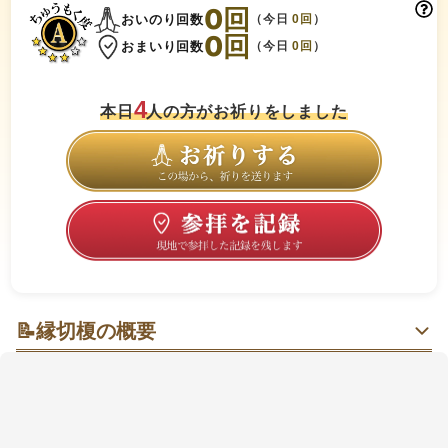
0
回
おいのり回数
（今日
0
回
）
0
回
おまいり回数
（今日
0
回
）
4
本日
人の方がお祈りをしました
📝
縁切榎の概要
悪縁を手放し良縁へ一歩ふみだす、小さな“区切り”を
くれる場所
旧中山道沿いにたたずむ小さな社域は、鳥居をくぐる
と榎のご神木と絵馬の壁が迎えてくれる静けさが印象