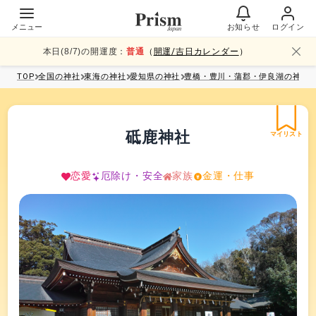
メニュー
お知らせ
ログイン
本日(
8
/
7
)の開運度：
普通
（
開運/吉日カレンダー
）
TOP
全国
の神社
東海
の神社
愛知県
の神社
豊橋・豊川・蒲郡・伊良湖
の神社
砥鹿神社
マイリスト
恋愛
厄除け・安全
家族
金運・仕事