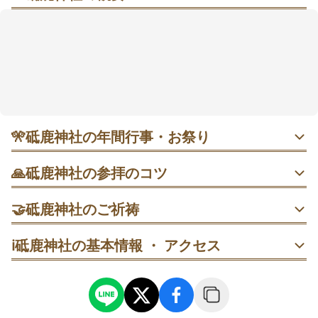
東三河の森にたたずむ、良縁と厄除けを一度に願える
一之宮スポット
本宮山のふもとに広がる静かな境内は、車でも駅から
徒歩でも立ち寄りやすい場所にあります。檜造りの社
殿と、欅や楠の大樹に囲まれた景色が印象的で、春の
桜や秋の紅葉も楽しみのひとつです。大己貴命（おお
なむちのみこと）ゆかりの地として、良縁成就、厄除
け、交通安全、子宝・安産、商売繁盛まで幅広い願い
🎌
砥鹿神社の年間行事・お祭り
に寄り添ってくれます。拝殿だけでなく末社もあわせ
て回ると、境内の魅力をより感じやすいかもしれませ
1月1日〜3日 初詣｜元旦から三が日は非常に混雑します。
🙏
砥鹿神社の参拝のコツ
年明け前や三が日夕方以降、元日なら早朝5〜7時ごろが比
ん。散策は15〜30分ほどで、朝夕や雨の日は比較的ゆ
較的参拝しやすい時間帯です。
っくり参拝しやすい雰囲気です。
1. 鳥居をくぐったら、先に手水舎で身を清めてから拝殿へ
🤝
砥鹿神社のご祈祷
進みます。拝殿では二拝二拍手一拝で、日頃の感謝と願い
を静かに伝えます。
2月3日ごろ 節分祭｜15時ごろから豆まき神事が行われ、午
交通安全祈願
ℹ️
砥鹿神社の基本情報 ・ アクセス
後は人出が増えます。神事を見たいなら少し早めの到着が
交通安全祈願は、通勤通学や旅行、日々の運転の無事を願
安心で、厄除けを願う時期としても注目です。
2. 境内散策まで含めて15〜30分ほどみておくと、慌てず回
うご祈祷です。予約不要で受けやすく、レンタカーや車の
れます。混雑を避けたい日は朝夕か雨天時を選ぶと、落ち
お祓いにも対応しています。客殿で受け付け、所要は約15
着いて参拝しやすいです。
分です。
5月3日〜5日 例大祭｜中日と最終日に流鏑馬神事が行われ
る特別な時期です。にぎわいを楽しむならこの日程、落ち