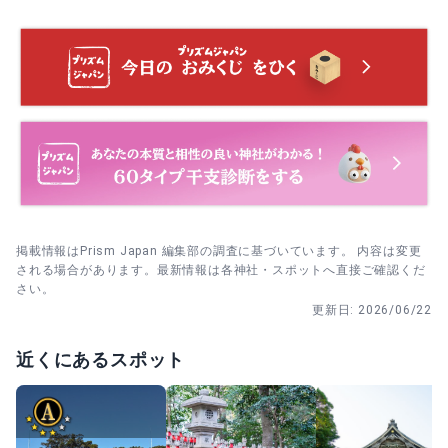
着いて参拝するなら初日か平日午前が向いています。
3. まず里宮の拝殿にお参りし、そのあと三河えびす社や守
商売繁盛祈願
見殿社へ向かいます。順番を決めて回ると、願いごとを整
商売繁盛祈願は、店舗や会社、家業の発展を願うご祈祷で
理しながら参拝できます。
す。企業やお店の成功祈願として申し込みやすく、予約不
要で受けられるのも助かります。客殿で受け付けていま
す。
4. 5月3日〜5日の例大祭期間は混みやすいため、静かに過
ごしたいなら平日午前を選びます。祭礼を楽しみたい日
は、開始前に到着して先に参拝を済ませておくと安心で
厄除祈願
す。
厄除祈願は、厄年や節目の時期に災いを遠ざけたい人に向
くご祈祷です。約15分で受けられ、受付では厄年の案内も
確認できます。気持ちを切り替えたい時にも選びやすそう
です。
掲載情報はPrism Japan 編集部の調査に基づいています。 内容は変更
される場合があります。最新情報は各神社・スポットへ直接ご確認くだ
安産祈願
さい。
安産祈願は、無事な出産と母子の健やかさを願うご祈祷で
更新日:
2026/06/22
す。戌の日に受ける参拝者も多く、家族でお参りの予定を
立てやすい印象です。予約不要で客殿にて受け付けていま
近くにあるスポット
す。