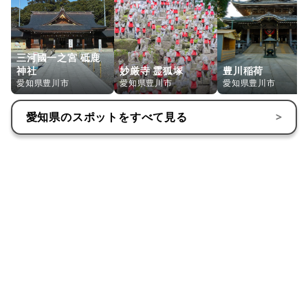
三河國一之宮 砥鹿
神社
妙厳寺 霊狐塚
豊川稲荷
愛知県豊川市
愛知県豊川市
愛知県豊川市
愛知県
のスポットをすべて見る
>