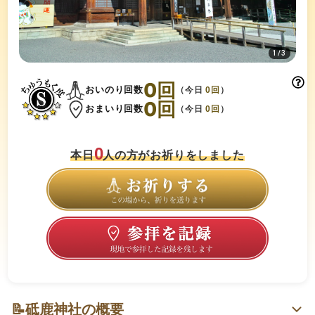
1
/
3
0
回
おいのり回数
（今日
0
回
）
0
回
おまいり回数
（今日
0
回
）
0
本日
人の方がお祈りをしました
📝
砥鹿神社の概要