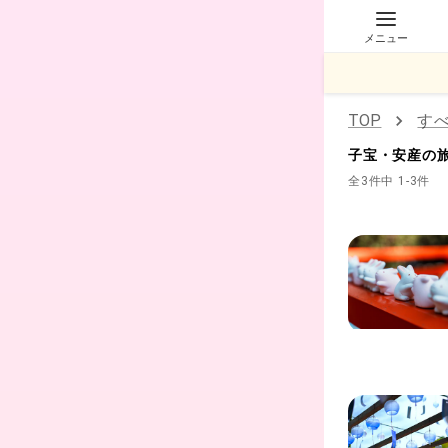
メニュー
TOP
す
子宝・安産
の
全3件中 1-3件