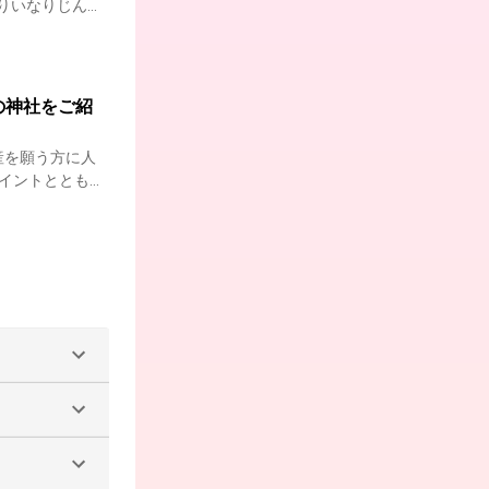
くりいなりじんじ
との特徴をわか
の神社をご紹
産を願う方に人
イントとともに
参拝先が見つか