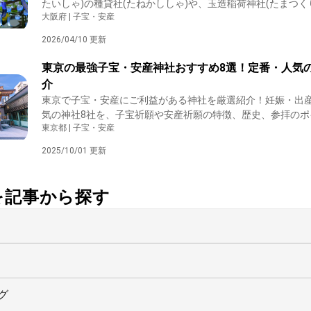
たいしゃ)の種貸社(たねかししゃ)や、玉造稲荷神社(たまつ
大阪府 | 子宝・安産
ゃ)のなで子持曲玉石(なでこもちまがたまいし)など、神社ご
りやすく解説します。
2026/04/10 更新
東京の最強子宝・安産神社おすすめ8選！定番・人気
介
東京で子宝・安産にご利益がある神社を厳選紹介！妊娠・出
気の神社8社を、子宝祈願や安産祈願の特徴、歴史、参拝のポ
東京都 | 子宝・安産
わかりやすく解説します。家族の幸せを願う方におすすめの
る記事です。
2025/10/01 更新
社を記事から探す
グ