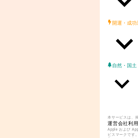
開運・成功
自然・国土
本サービスは、
運営会社
利
Apple および A
ビスマークです。And