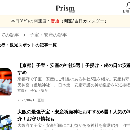
お知
本日(
8
/
9
)の開運度：
普通
（
開運/吉日カレンダー
）
べての記事
子宝・安産
の記事
旅行・観光スポットの記事一覧
【京都】子宝・安産の神社5選｜子授け・戌の日の安
すめ
京都府で子宝・安産にご利益のある神社5選を紹介。安産お守
天神宮（敷地神社）、日本第一安産守護の神功皇后を祀る御
京都府 | 子宝・安産
けの霊石「またげ石」で知られる梅宮大社など、子授け・安
有名神社を厳選しました。戌の日の安産祈願の参拝先選びに
2026/06/18 更新
い。
大阪の最強子宝・安産祈願神社おすすめ6選！人気の
介！お守り情報も
大阪府で子宝・安産祈願にご利益がある神社を厳選紹介！住吉