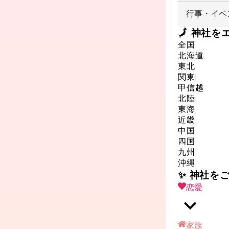
行事・イベ
🗾 神社
全国
北海道
東北
関東
甲信越
北陸
東海
近畿
中国
四国
九州
沖縄
✨ 神社を
恋愛
家族