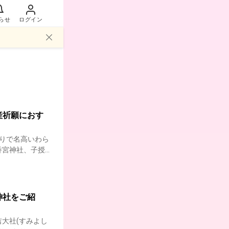
らせ
ログイン
産祈願におす
りで名高いわら
香宮神社、子授
産祈願で人気の
もご活用くださ
神社をご紹
大社(すみよし