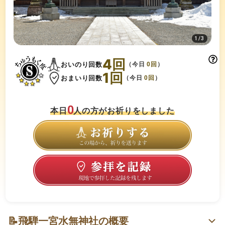
1
/
3
4
回
おいのり回数
（今日
0
回
）
1
回
おまいり回数
（今日
0
回
）
0
本日
人の方がお祈りをしました
📝
飛騨一宮水無神社の概要