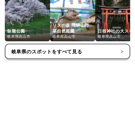
リスの森 飛騨山野
臥龍公園
草自然庭園
日枝神社の大スギ
岐阜県高山市
岐阜県高山市
岐阜県高山市
岐阜県
のスポットをすべて見る
>