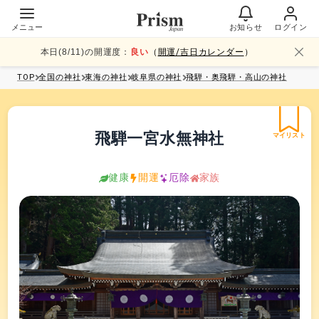
メニュー
お知らせ
ログイン
本日(
8
/
11
)の開運度：
良い
（
開運/吉日カレンダー
）
TOP
全国
の神社
東海
の神社
岐阜県
の神社
飛騨・奥飛騨・高山
の神社
飛騨一宮水無神社
マイリスト
健康
開運
厄除
家族