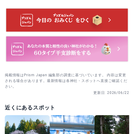
える週末や遅い時間を外すのが無難です。
時間が安心です。
4. 写真を撮るなら、参道から拝殿、本殿前の大杉の順に回
10月1日〜11月30日 七五三詣｜期間中は随時祈祷を受け付
ると景色の変化を楽しみやすいです。
け。平日午前は比較的落ち着いており、家族で参拝しやす
そうです。
11月上旬 紅葉の頃｜大イチョウが黄金色に染まり見応え十
分。週末は混みやすいので、早朝や平日を選ぶと境内の静
けさも味わえます。
掲載情報はPrism Japan 編集部の調査に基づいています。 内容は変更
される場合があります。最新情報は各神社・スポットへ直接ご確認くだ
さい。
更新日:
2026/06/22
近くにあるスポット