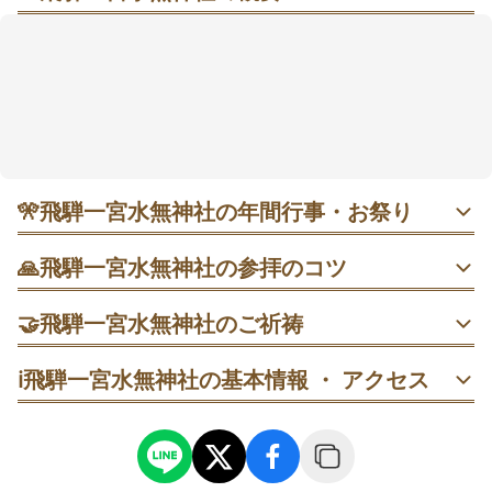
飛騨の郊外で巨樹に包まれる、無病息災と子宝祈願の
古社
高山の郊外、駅から歩いて向かえる場所に、朱塗りの
社殿と巨樹が広がる静かな社があります。朝の境内は
とくに澄んだ空気に包まれ、樹齢800年を超える大杉や
大イチョウが、長い信仰の時間を感じさせてくれま
す。延命長寿や開運厄除、交通安全、子宝安産まで幅
広い願いに寄り添うことで知られ、旅の途中にも立ち
🎌
飛騨一宮水無神社の年間行事・お祭り
寄りやすい一社です。秋は大イチョウ、春は祭礼が話
題になり、季節ごとの表情も楽しめます。御朱印は直
1月1日 歳旦祭｜元旦0時から斎行。朝早めに訪れると新年
🙏
飛騨一宮水無神社の参拝のコツ
の厳かな空気を感じやすく、正月らしい参拝がしやすい時
書きの通常版に加え、金箔や銀色の和紙を使った書き
期です。
置きもあり、参拝の記念を選ぶ楽しみもあります。
1. JR飛騨一ノ宮駅から歩くなら、到着後はそのまま参道へ
🤝
飛騨一宮水無神社のご祈祷
向かえる時間で予定を組むと回りやすいです。
4月3日 飛騨生きびな祭｜未婚女性9人が神前奉仕と行列を
個人祈祷
ℹ️
飛騨一宮水無神社の基本情報 ・ アクセス
行う珍しい祭り。祭典後の撮影会は混みやすいので、神事
2. 静かに祈りたい日は午前中を選び、社殿と巨樹を先に巡
個人祈祷は、交通安全・商売繁盛・厄除け・安産など幅広
を見たいなら午前寄りが向いています。
ると落ち着いて参拝しやすくなります。
い願いごとで随時受け付けています。予約不要で受けら
れ、平服でよい案内なので、旅の予定に合わせて申し込み
やすい祈祷です。元日のみ0時受付にも対応しています。
5月1〜2日 例祭｜奉納芸能とどぶろくの授与でにぎわう春
3. 紅葉の時期は11月上旬の早朝平日を目安にし、人出が増
の大祭。昼過ぎは混みやすいため、ゆっくり歩くなら早い