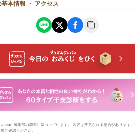
基本情報 ・ アクセス
回廊を進み、まず亀の井へ。そのまま奥の霊亀の滝まで足を伸ばす
。車両の清祓や新車祓いなど、車両ナンバーを申込に記入して受け
めます。
、曲水→上古→蓬莱の順に回ると変化がわかりやすいです。足元は
生後30〜100日の赤ちゃんとともに、誕生と健やかな成長を願って
と。
→奉納酒樽の前で一礼→撫で亀→双鯉像の順に回るとスムーズ。混
年回りや節目の厄を晴らし、無事息災を願う一般の祈祷です。
ませてから月読神社へ。鳥居前で一礼し、社前で手を合わせてから
す。
sm Japan 編集部の調査に基づいています。 内容は変更される場合があります
直接ご確認ください。