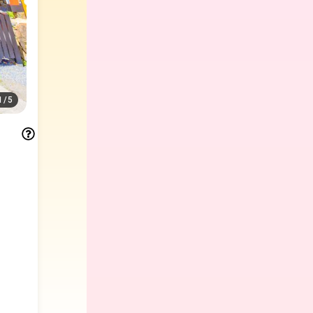
1
/
5