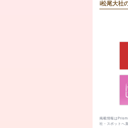
ℹ️
松尾大社の
本殿参拝後に
交通安全祈願
を続けて楽し
初宮詣祈祷
受付で拝観後
初宮詣祈祷。
けてゆっくり
厄除け祈祷
本殿前で参拝
順に鑑賞を。
厄除け祈祷。
本殿参拝を済
と手を添えま
掲載情報はPri
社・スポットへ