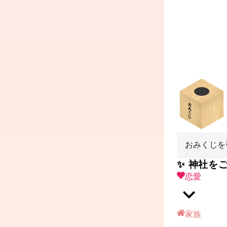
おみくじを
✨ 神社を
恋愛
家族