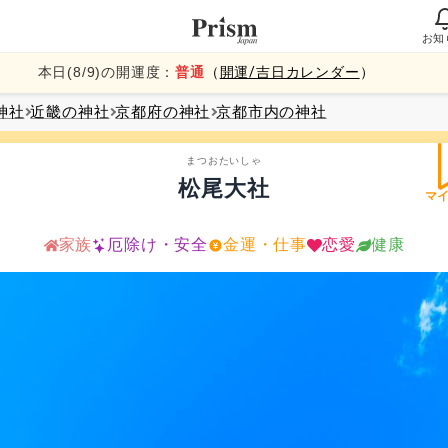
お知
本日(
8
/
9
)の開運度：
普通
（
開運/吉日カレンダー
）
神社
近畿
の神社
京都府
の神社
京都市内
の神社
まつおたいしゃ
松尾大社
マ
家族
厄除け・安全
金運・仕事
恋愛
健康