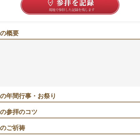
の概要
いせん）に心ほどける、“酒と庭”に寄り添う時間
静けさに包まれ、朝夕の光が社殿と庭にやわらかな陰影をつ
で知られ、ご商売や良縁、安産など幅広い願いにそっと寄り
。駅からすぐの順路で、随神門→手水舎→本殿→庭園・霊泉
の日は深い軒と庭のしっとりした景色が映え、別の趣に出会
の年間行事・お祭り
月2日 松尾祭（例祭）｜神輿の船渡御が見どころ。10時〜正午ごろは
。人出は増えるため、観覧場所は早めに確保を。平日午前なら比較
の参拝のコツ
ったら手水舎で清め、本殿へ。正面→斜め→側面の順で視点を変え
す。
のご祈祷
1月25日〜2025年3月末 干支の巨大絵馬掲出｜拝殿に超大型の絵馬が
願
りやすいという声も。初詣のピークを外した1〜2月の平日が狙い目