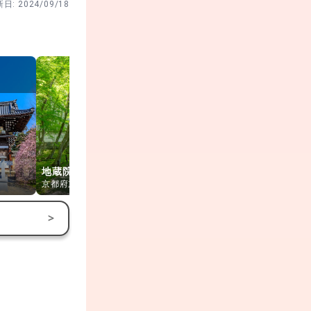
新日:
2024/09/18
嵐山モンキーパーク
地蔵院(竹の寺)
いわたやま
渡月橋
京都府京都市
京都府京都市
京都府京都市
>