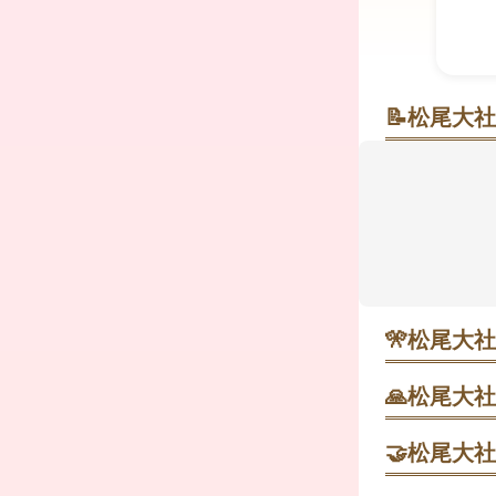
📝
松尾大社
杜と清泉（せ
深い木立と
造の神さま
という声も
よい流れ。雨
🎌
松尾大社
2025年4
やすい時間帯
🙏
松尾大社
す。
随神門をくぐ
徴がつかめま
🤝
松尾大社
2024年1
交通安全祈
刻は写真が撮