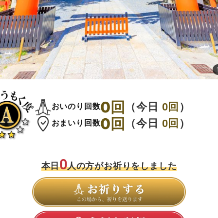
0
回
（今日
0
回
）
おいのり回数
0
回
（今日
0
回
）
おまいり回数
0
本日
人の方がお祈りをしました