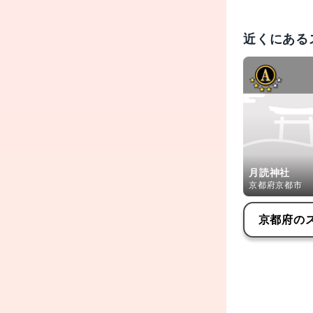
近くにある
月読神社
京都府京都市
京都府
の