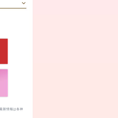
と、水の流れ
られます。
段差に気をつ
昇殿します。
雑時は端から
月延石にそっ
。最新情報は各神