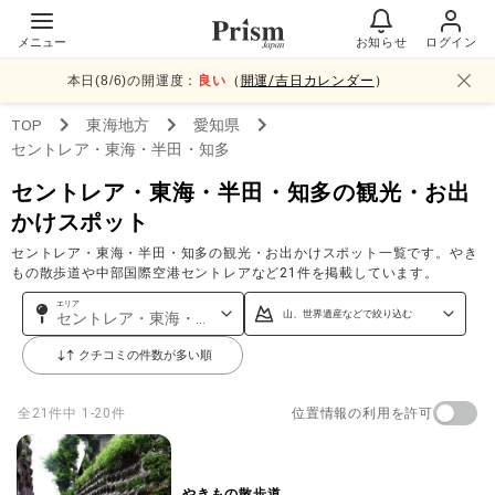
メニュー
お知らせ
ログイン
本日(
8
/
6
)の開運度：
良い
（
開運/吉日カレンダー
）
TOP
東海
地方
愛知県
セントレア・東海・半田・知多
セントレア・東海・半田・知多の観光・お出
かけスポット
セントレア・東海・半田・知多の観光・お出かけスポット一覧です。やき
もの散歩道や中部国際空港セントレアなど21件を掲載しています。
エリア
山、世界遺産などで絞り込む
セントレア・東海・半田・知多
クチコミの件数が多い順
位置情報の利用を許可
全
21
件中
1-20件
やきもの散歩道