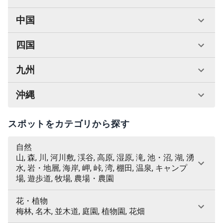
中国
四国
九州
沖縄
スポットをカテゴリから探す
自然
山, 森, 川, 河川敷, 渓谷, 高原, 湿原, 滝, 池・沼, 湖, 湧
水, 岩・地層, 海岸, 岬, 峠, 湾, 棚田, 温泉, キャンプ
場, 遊歩道, 牧場, 農場・農園
花・植物
梅林, 名木, 並木道, 庭園, 植物園, 花畑