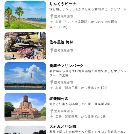
りんくうビーチ
飛行機とサンセットが楽しめる愛知のビーチリゾート
愛知県常滑市
名鉄「りんくう常滑駅」から徒歩で約15分
(
1
件)
3.0
佐布里池 梅林
愛知県知多市
新舞子マリンパーク
名古屋から最も近い海水浴場！家族で楽しむマリンレ
ジャーの楽園
愛知県知多市
名鉄「新舞子駅」から徒歩で約10分
聚楽園公園
大仏と紅葉が彩る癒しの公園「聚楽園公園」
愛知県東海市
名鉄「聚楽園駅」から徒歩で約5分
大府みどり公園
家族で楽しむ自然豊かな公園！ドラゴン型遊具と春の