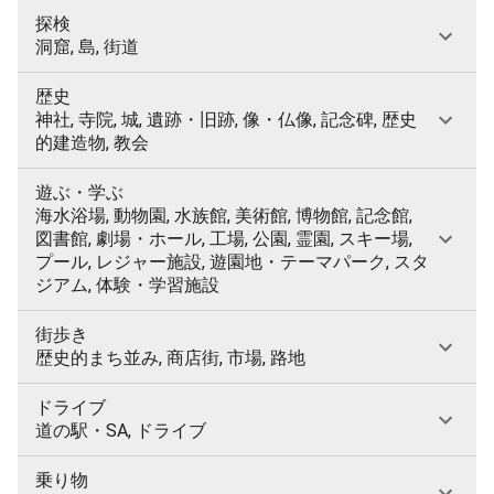
探検
洞窟, 島, 街道
歴史
神社, 寺院, 城, 遺跡・旧跡, 像・仏像, 記念碑, 歴史
的建造物, 教会
遊ぶ・学ぶ
海水浴場, 動物園, 水族館, 美術館, 博物館, 記念館,
図書館, 劇場・ホール, 工場, 公園, 霊園, スキー場,
プール, レジャー施設, 遊園地・テーマパーク, スタ
ジアム, 体験・学習施設
街歩き
歴史的まち並み, 商店街, 市場, 路地
ドライブ
道の駅・SA, ドライブ
乗り物