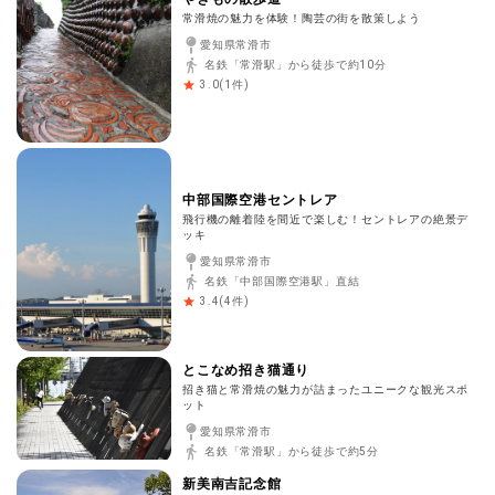
常滑焼の魅力を体験！陶芸の街を散策しよう
愛知県常滑市
名鉄「常滑駅」から徒歩で約10分
(
1
件)
3.0
中部国際空港セントレア
飛行機の離着陸を間近で楽しむ！セントレアの絶景デ
ッキ
愛知県常滑市
名鉄「中部国際空港駅」直結
(
4
件)
3.4
とこなめ招き猫通り
招き猫と常滑焼の魅力が詰まったユニークな観光スポ
ット
愛知県常滑市
名鉄「常滑駅」から徒歩で約5分
新美南吉記念館