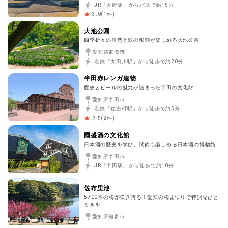
JR「大府駅」からバスで約15分
(
1
件)
3.0
大池公園
四季折々の自然と鉄の彫刻が楽しめる大池公園
愛知県東海市
名鉄「太田川駅」から徒歩で約20分
半田赤レンガ建物
歴史とビールの魅力が詰まった半田の文化財
愛知県半田市
名鉄「住吉町駅」から徒歩で約5分
(
2
件)
2.5
國盛酒の文化館
日本酒の歴史を学び、試飲も楽しめる日本酒の博物館
愛知県半田市
JR「半田駅」から徒歩で約10分
佐布里池
5700本の梅が咲き誇る！愛知の梅まつりで特別なひと
ときを
愛知県知多市