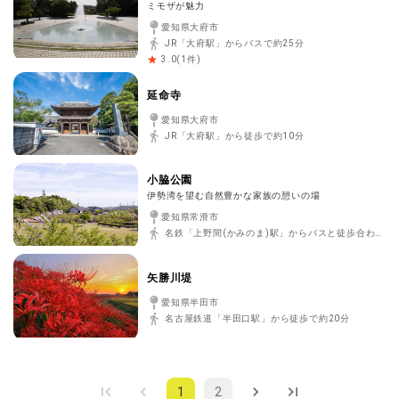
ミモザが魅力
愛知県大府市
JR「大府駅」からバスで約25分
(
1
件)
3.0
延命寺
愛知県大府市
JR「大府駅」から徒歩で約10分
小脇公園
伊勢湾を望む自然豊かな家族の憩いの場
愛知県常滑市
名鉄「上野間(かみのま)駅」からバスと徒歩合わせて約20分
矢勝川堤
愛知県半田市
名古屋鉄道「半田口駅」から徒歩で約20分
1
2