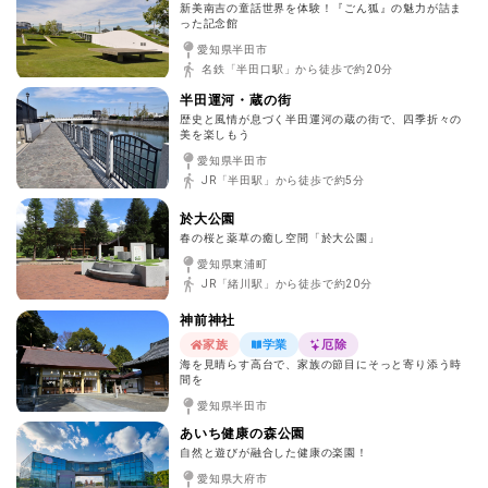
新美南吉の童話世界を体験！『ごん狐』の魅力が詰ま
った記念館
愛知県半田市
名鉄「半田口駅」から徒歩で約20分
半田運河・蔵の街
歴史と風情が息づく半田運河の蔵の街で、四季折々の
美を楽しもう
愛知県半田市
JR「半田駅」から徒歩で約5分
於大公園
春の桜と薬草の癒し空間「於大公園」
愛知県東浦町
JR「緒川駅」から徒歩で約20分
神前神社
家族
学業
厄除
海を見晴らす高台で、家族の節目にそっと寄り添う時
間を
愛知県半田市
あいち健康の森公園
自然と遊びが融合した健康の楽園！
愛知県大府市