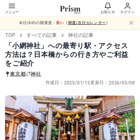
メニュー
お知らせ
ログイン
本日(
8
/
6
)の開運度：
良い
（
開運/吉日カレンダー
）
TOP
すべての記事
神社の記事
「小網神社」への最寄り駅・アクセス
方法は？日本橋からの行き方やご利益
をご紹介
東京都
神社
作成日：
更新日：
2025/01/15
2026/05/08