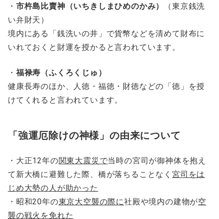
・
市杵島比賣神（いちきしまひめのかみ）
（東京銭洗
い弁財天）
境内にある「銭洗いの井」で貨幣などを清めて財布に
いれておくと財運を授かると言われています。
・
福禄寿（ふくろくじゅ）
健康長寿のほか、人徳・福徳・財徳などの「徳」を授
けてくれると言われています。
「強運厄除けの神様」の由来について
・大正12年の
関東大震災で
当時の宮司が御神体を抱え
て新大橋に避難した際、橋が落ちることなく
宮司をは
じめ大勢の人が助かった
・昭和20年の
東京大空襲の際に
社殿や境内の建物が
空
襲の戦火を免れた