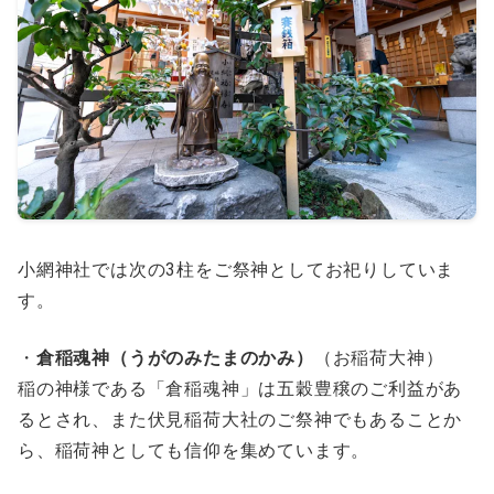
小網神社では次の3柱をご祭神としてお祀りしていま
す。
・
倉稲魂神（うがのみたまのかみ）
（お稲荷大神）
稲の神様である「倉稲魂神」は五穀豊穣のご利益があ
るとされ、また伏見稲荷大社のご祭神でもあることか
ら、稲荷神としても信仰を集めています。