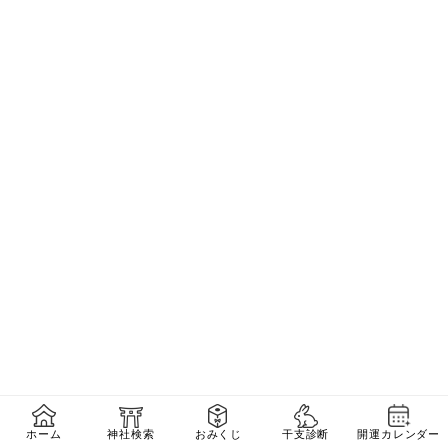
【タクシー】東京駅&日本橋駅から
ホーム
神社検索
おみくじ
干支診断
開運カレンダー