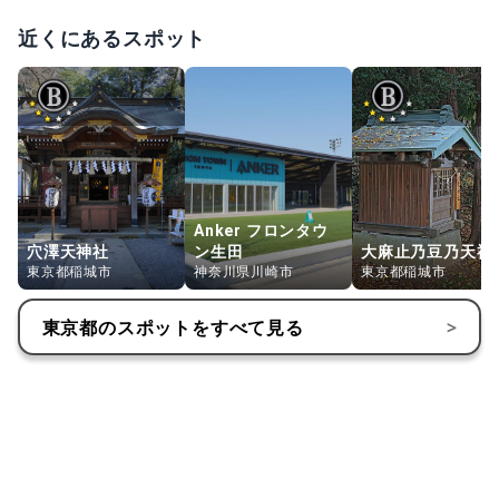
近くにあるスポット
Anker フロンタウ
穴澤天神社
ン生田
大麻止乃豆乃天神
東京都稲城市
神奈川県川崎市
東京都稲城市
東京都
のスポットをすべて見る
>