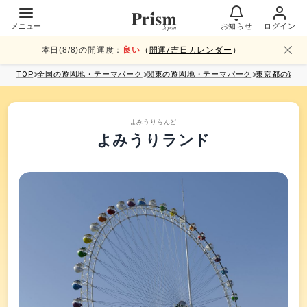
メニュー
お知らせ
ログイン
本日(
8
/
8
)の開運度：
良い
（
開運/吉日カレンダー
）
TOP
全国
の遊園地・テーマパーク
関東
の遊園地・テーマパーク
東京都
の遊園
よみうりらんど
よみうりランド