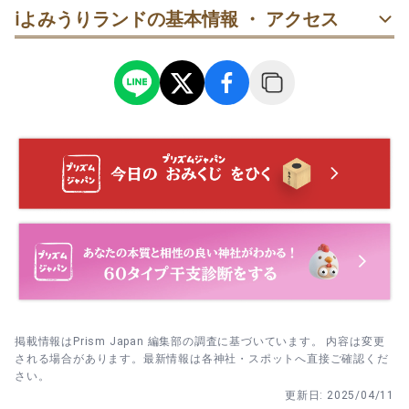
rk
ℹ️
よみうりランドの基本情報 ・ アクセス
あまり期待していなかったがとても楽しめる！

ジェットコースター🎢結構スリリングでおもしろい！

ディズニーやユニバは混みすぎて疲れるが、よみうりランド
なら混みすぎず、たくさんアトラクションに乗れて、満喫で
きる気分になる

隣の「丘の湯」、行ったことないが周りの人はよく行って
30代
女性
づ
る！高台なのでとても眺めが良いらしい！

訪問日：
2023/12/13
近くにジャイアンツタウンが開発途中で、水族館🐟とか植物
もっとみる
掲載情報はPrism Japan 編集部の調査に基づいています。 内容は変更
される場合があります。最新情報は各神社・スポットへ直接ご確認くだ
さい。
更新日:
2025/04/11