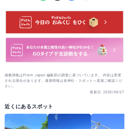
朝、または夕方前の落ち着いた時間帯が狙い目です。
2月 節分祭｜豆まきの神事で厄除けを願う人が増える時
期。行事直前後は列が伸びるため、早めの到着か終了後の
参拝が落ち着きます。
4. 撮影は静かに。モニュメント前でも参道を塞がない位置
から、周囲の参拝者に配慮して行いましょう。
掲載情報はPrism Japan 編集部の調査に基づいています。 内容は変更
される場合があります。最新情報は各神社・スポットへ直接ご確認くだ
さい。
更新日:
2025/08/27
近くにあるスポット