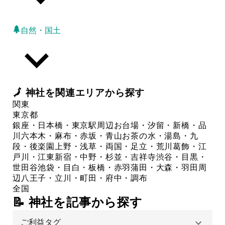
自然・国土
🗾
神社
を関連エリアから探す
関東
東京都
銀座・日本橋・東京駅周辺
お台場・汐留・新橋・品
川
六本木・麻布・赤坂・青山
お茶の水・湯島・九
段・後楽園
上野・浅草・両国・足立・荒川
葛飾・江
戸川・江東
新宿・中野・杉並・吉祥寺
渋谷・目黒・
世田谷
池袋・目白・板橋・赤羽
蒲田・大森・羽田周
辺
八王子・立川・町田・府中・調布
全国
📝 神社を記事から探す
ご利益タグ