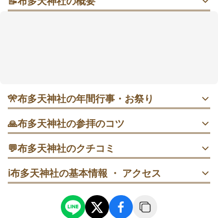
📝
布多天神社の概要
森の静けさと学びの願いが交わる、駅からすぐの“まち
の天神さま”
駅から徒歩5分ほど、天神通りを抜けた先に広がる鬱蒼
とした杜は、昼間でもひんやり落ち着く空気。合格祈
願で知られる学びのスポットで、撫で牛に手を添える
ひとときも人気です。直書きの御朱印や、妖怪ゆかり
の楽しい要素もあり、家族での七五三や初詣にも向い
ていそう。参拝は手水→拝殿→末社の順で回ると流れ
🎌
布多天神社の年間行事・お祭り
がスムーズ。
毎月第1日曜 手作り市｜9:00〜16:00、境内に手作り雑貨や
🙏
布多天神社の参拝のコツ
地場の品が並び家族連れで賑わいます。混雑前の9〜10時
が快適で、昼前は行列も。雨天中止。2025年4月は拝殿修
1. 鳥居前で一礼→右手の手水舎で清め→拝殿で二礼二拍手
繕で休止予定と案内あり。
💬
布多天神社のクチコミ
一礼の順で。基本の流れを守ると気持ちが整います。
50代
男性
十兵衛
ℹ️
布多天神社の基本情報 ・ アクセス
毎月第2日曜 骨董市｜7:00〜15:00、開始直後は品揃え豊富
2. 随神門から拝殿→末社群の順にめぐると回りやすいで
でスムーズ。10〜12時は混み合う傾向。雨天時は出店減で
す。写真は参拝後に短時間で。
比較的ゆったり見られます。参拝は早朝に済ませ、骨董め
ぐりを朝の空気と一緒に楽しむのも手。
3. 月次の市や例大祭のある日は混雑しがち。平日午前や早