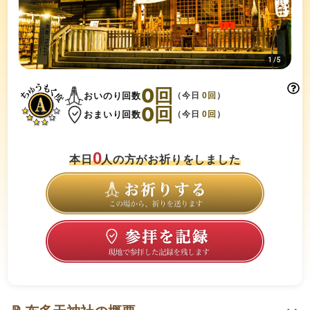
1
/
5
0
回
おいのり回数
（今日
0
回
）
0
回
おまいり回数
（今日
0
回
）
0
本日
人の方がお祈りをしました