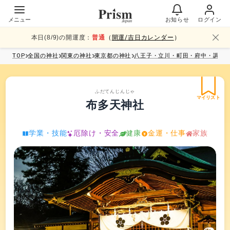
メニュー
お知らせ
ログイン
本日(
8
/
9
)の開運度：
普通
（
開運/吉日カレンダー
）
TOP
全国
の神社
関東
の神社
東京都
の神社
八王子・立川・町田・府中・調布
ふだてんじんじゃ
マイリスト
布多天神社
学業・技能
厄除け・安全
健康
金運・仕事
家族