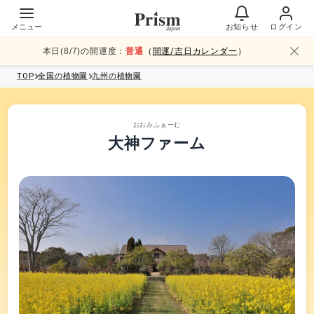
メニュー
お知らせ
ログイン
本日(
8
/
7
)の開運度：
普通
（
開運/吉日カレンダー
）
TOP
全国
の植物園
九州
の植物園
おおみふぁーむ
大神ファーム