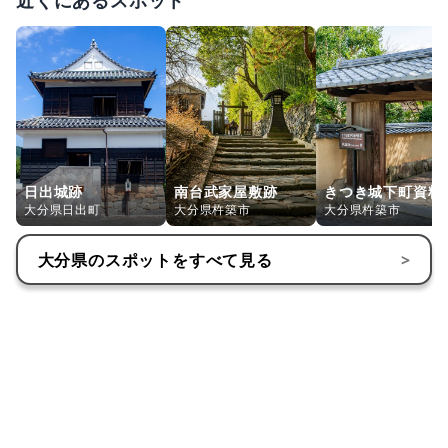
近くにあるスポット
日出城跡
南台武家屋敷跡
きつき城下町資料
大分県日出町
大分県杵築市
大分県杵築市
大分県
のスポットをすべて見る
>