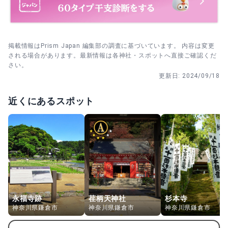
掲載情報はPrism Japan 編集部の調査に基づいています。 内容は変更
される場合があります。最新情報は各神社・スポットへ直接ご確認くだ
さい。
更新日:
2024/09/18
近くにあるスポット
永福寺跡
荏柄天神社
杉本寺
神奈川県鎌倉市
神奈川県鎌倉市
神奈川県鎌倉市