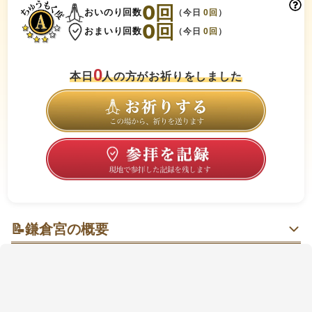
0
回
おいのり回数
（今日
0
回
）
0
回
おまいり回数
（今日
0
回
）
0
本日
人の方がお祈りをしました
📝
鎌倉宮の概要
厄割りと獅子頭（ししがしら）に背中を押される古都
の心ほぐし参拝
金沢街道の先で深い緑に包まれる静けさが心地よい。
朱の大鳥居や獅子頭のシンボルに励まされ、厄除けや