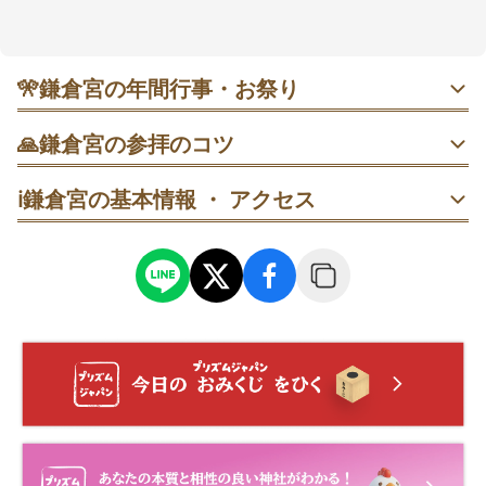
安産祈願に寄り添ってくれると評判です。鳥居すぐの
厄割り石や本殿右手の撫で身代わり様など体験的なポ
イントも多め。御朱印は社務所で案内があり、今月の
御朱印の情報も公式に掲載されています。鎌倉駅から
🎌
鎌倉宮の年間行事・お祭り
バス一本でアクセスしやすく、早春の河津桜や晩秋の
紅葉も楽しめます🍁
・ 7月23日 創建祭・例祭｜明治の創建をしのぶ祭典。厳か
🙏
鎌倉宮の参拝のコツ
な神事中心で、朝～昼過ぎの本殿周りはやや人の動きが増
えます。静かに参列したい方は早めの到着が安心です。
鳥居をくぐったら右手で受付→かわらけを受け取る→息を
ℹ️
鎌倉宮の基本情報 ・ アクセス
吹きかけて願いを込め、厄割り石へ向けて投げます。
・ 10月中旬 薪能（鎌倉薪能）｜境内能舞台で夜の上演。事
前予約制の年が多く、当日は受付時間が短縮されること
本殿参拝の前に右手奥へ進み、像の前で手を合わせる→自
も。開演前に参拝と席の確認を済ませておくと落ち着けま
分の気になる箇所を撫で→像の同じ場所をやさしく撫でま
す。
す。
・ 12月23日 地久祭｜皇后の誕生日をお祝いする祭典。予
早春は鳥居前の河津桜、晩秋は社務所前の紅葉をチェッ
約不要の年は拝殿周りに集合の案内が出ることも。寒さ対
ク。人が少ない時間に一歩下がって全景を収めるときれい
策を整え、神事の前後に御朱印や参拝を済ませるとスムー
です。
ズです。
鎌倉駅東口4番乗り場から「大塔宮行」に乗車→『大塔宮』
で下車→鳥居前で一礼して参道へ進みます。