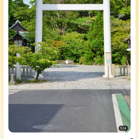
1
/
4