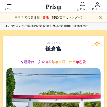
メニュー
お知らせ
ログイン
本日(
8
/
7
)の開運度：
普通
（
開運/吉日カレンダー
）
TOP
全国
の神社
関東
の神社
神奈川県
の神社
湘南・鎌倉
の神社
かまくらぐう
マイリスト
鎌倉宮
厄除け・安全
家族
金運・仕事
恋愛