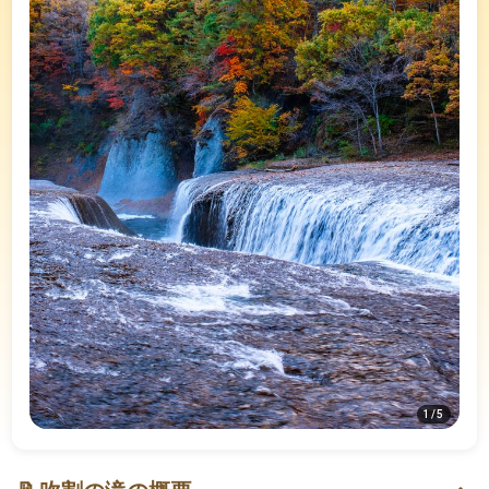
1
/
5