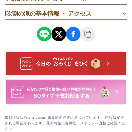
50代
女性
こば
ℹ️
吹割の滝の基本情報 ・ アクセス
訪問日：
2024/10/28
掲載情報はPrism Japan 編集部の調査に基づいています。 内容は変更
される場合があります。最新情報は各神社・スポットへ直接ご確認くだ
さい。