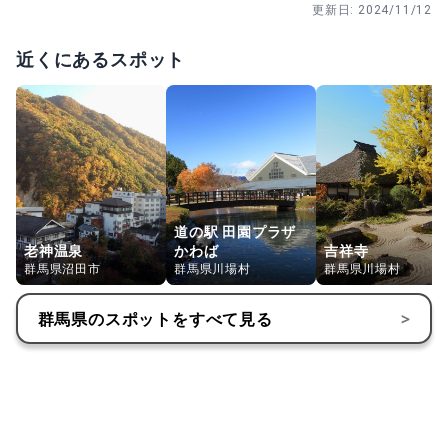
更新日:
2024/11/12
近くにあるスポット
道の駅 田園プラザ
老神温泉
かわば
吉祥寺
群馬県沼田市
群馬県川場村
群馬県川場村
群馬県
のスポットをすべて見る
>