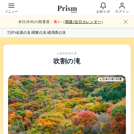
メニュー
お知らせ
ログイン
本日(
8
/
8
)の開運度：
良い
（
開運/吉日カレンダー
）
TOP
全国
の滝
関東
の滝
群馬県
の滝
ふきわれのたき
吹割の滝
日本の滝100選