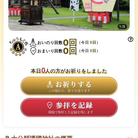
1
/
5
0
回
おいのり回数
（今日
0
回
）
0
回
おまいり回数
（今日
0
回
）
0
本日
人の方がお祈りをしました