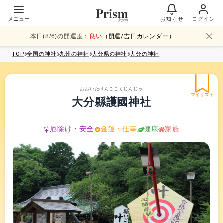
メニュー
お知らせ
ログイン
本日(
8
/
6
)の開運度：
良い
（
開運/吉日カレンダー
）
TOP
全国
の神社
九州
の神社
大分県
の神社
大分
の神社
おおいたけんごこくじんじゃ
マイリスト
大分縣護國神社
厄除け・安全
金運・仕事
健康
家族