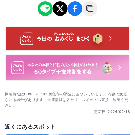
拝殿での参拝を済ませたら、社殿北側へ移動して展望台
団体祈願
8月13〜15日 みたま祭｜夜は混むことも。夕方早めが狙い
へ。晴れ予報の日は朝の参拝にして、そのまま景色を撮る
目。
団体祈願は、企業安全・商売繁盛・必勝祈願など団体向け
流れが気持ちよく回れます。
のご祈願です。初穂料は15,000円から、事前に社務所へ電
話予約が必要と案内されています。
12月31日 師走大祓・除夜祭｜夜は大変混雑、午後の参拝が
駐車場に着いたら、鳥居→手水→階段→拝殿の順で進みま
安心。
す。混む日は最初に参拝を済ませ、授与所は必要なものだ
出張祭典
け受けて早めに戻ると負担が増えにくいです。
出張祭典として、地鎮祭・上棟祭・マンション清め祓いな
どの出張祈祷を行っています。初穂料は20,000円からで、
事前に社務所へ電話予約が必要と案内されています。
掲載情報はPrism Japan 編集部の調査に基づいています。 内容は変更
される場合があります。最新情報は各神社・スポットへ直接ご確認くだ
さい。
更新日:
2024/09/18
近くにあるスポット