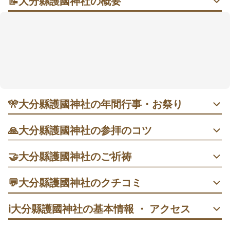
📝
大分縣護國神社の概要
高台の見晴らしと、破魔矢（はまや）のスケール感で
心が切り替わる場所
高台からの眺めが気持ちよく、展望台では市街地と別
府湾を一望できるそうです🍃 新年は大きな破魔矢（は
まや）や熊手などの縁起物が並び、境内が華やぐ雰囲
気に包まれます🎍 厄除け・開運招福・商売繁盛・学業
成就・交通安全など、幅広い願いに寄り添うスポット
として知られています。回り方は「随神門（ずいしん
🎌
大分縣護國神社の年間行事・お祭り
もん）→手水舎（てみずしゃ）→本殿→展望台」がス
ムーズで、授与所も立ち寄りやすい流れです。開門直
1月1日 歳旦祭｜朝は混みやすいので早めが安心。
🙏
大分縣護國神社の参拝のコツ
後の朝は比較的落ち着きやすいので、静かに手を合わ
せたい日にも向いていそうです。
鳥居をくぐったら手水で手と口を清め、階段を上って拝殿
1月3日 交通安全祈祷祭｜車のお祓いもあわせて。
🤝
大分縣護國神社のご祈祷
へ。参拝後は境内を少しゆっくり歩いてから戻ると、慌た
だしさが残りにくいです。
個人祈願
💬
大分縣護國神社のクチコミ
4月9日 春季例大祭｜混雑しやすく、祭典後が比較的ゆった
個人祈願として、初宮参り・七五三・安産祈願・合格祈願
り。
拝殿に参拝してから、吉兆飾りの前で撮影へ。混雑期は
30代
男性
えいと
などを神前で受け付けています。予約不要で当日社務所で
ℹ️
大分縣護國神社の基本情報 ・ アクセス
「参拝→授与所→撮影」の順に絞って短時間で回るとスム
申込書に記入し、初穂料は6,000円からと案内されていま
ーズです。
す。
6月30日 夏越大祓式｜茅の輪で半年の穢れを祓う日。