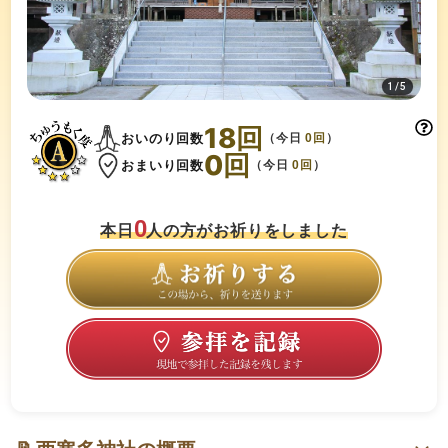
1
/
5
18
回
おいのり回数
（今日
0
回
）
0
回
おまいり回数
（今日
0
回
）
0
本日
人の方がお祈りをしました