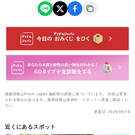
境内の花を見て回る。
商売繁盛祈願
商売繁盛や事業繁栄を願う祈祷。予約不要で受付され、事
前相談も可能とされています。節目のタイミングに“決意表
参道を進む途中で萬年橋を見つけたら一度立ち止まる → 一
明”として受ける人もいるかもしれません。
礼 → そのまま拝殿・本殿へ向かう。
安産祈願
本殿に参拝 → 菅原社へ立ち寄る → 社務所で絵馬を受けて
安産祈願として母子の健やかさを願う祈祷。予約不要で当
願いを書く。
日受付も可能ですが、戌の日は特に混雑すると案内されて
います。
掲載情報はPrism Japan 編集部の調査に基づいています。 内容は変更
される場合があります。最新情報は各神社・スポットへ直接ご確認くだ
さい。
更新日:
2024/09/18
近くにあるスポット