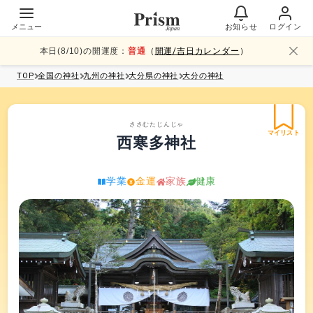
メニュー
お知らせ
ログイン
本日(
8
/
10
)の開運度：
普通
（
開運/吉日カレンダー
）
TOP
全国
の神社
九州
の神社
大分県
の神社
大分
の神社
ささむたじんじゃ
マイリスト
西寒多神社
学業
金運
家族
健康