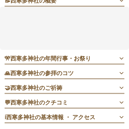
📝
西寒多神社の概要
藤の花に包まれる季節、萬年橋（まんねんばし）を渡
って深呼吸したくなる場所
広々とした境内に
樹齢450年を超える古藤の棚
があり、
4月下旬〜GW前後は藤まつりで華やぎやすい雰囲気で
す🍀 朱塗りの社殿と石造の太鼓橋**萬年橋（まんねん
ばし）**のコントラストも印象的で、平時は緑の中で
静かにお参りしやすい時間もありそう。車なら光吉IC
から約10分ほどで、所要時間の目安は約30分です。
🎌
西寒多神社の年間行事・お祭り
・ 1月1〜3日 初詣｜朝一番が混雑を避けやすく、3日夕方
🙏
西寒多神社の参拝のコツ
以降は比較的落ち着くことも。
大鳥居の前で一礼 → 手水舎で清める → 拝殿・本殿へ、の
🤝
西寒多神社のご祈祷
順で回る。
・ 4月13〜29日 紫藤祭｜藤の開花に合わせて開催予定。平
日昼が狙い目で、夜間ライトアップの案内も。
家内安全祈願
💬
西寒多神社のクチコミ
本殿参拝を先に済ませる → 藤棚へ移動して見学 → 期間限
家内安全祈願として、家族の無事や日々の平穏を願う祈
定御朱印がある時は最後に社務所へ。
30代
男性
えいと
祷。予約不要で当日受付も可能と案内され、拝殿で約10分
・ 4月15日 例祭｜藤花が満開の本殿前で行われる春の祭
ℹ️
西寒多神社の基本情報 ・ アクセス
ほどの祈祷です。
典。観覧は少し離れて見守ると安心。
混雑しやすい時期は平日朝に参拝 → 本殿前で一礼してから