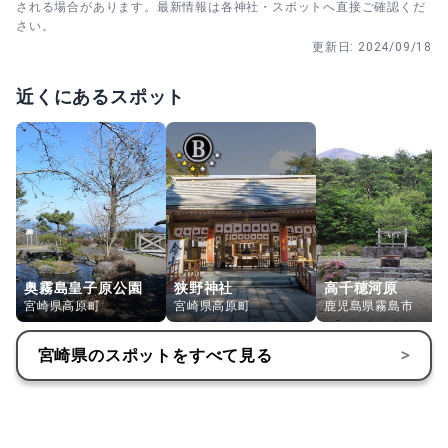
される場合があります。最新情報は各神社・スポットへ直接ご確認くだ
さい。
更新日:
2024/09/18
近くにあるスポット
奥霧島皇子原公園
狭野神社
高千穂河原
宮崎県高原町
宮崎県高原町
鹿児島県霧島市
宮崎県
のスポットをすべて見る
>