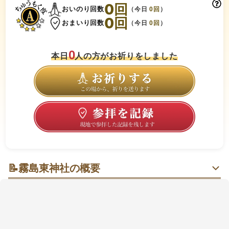
0
回
おいのり回数
（今日
0
回
）
0
回
おまいり回数
（今日
0
回
）
0
本日
人の方がお祈りをしました
📝
霧島東神社の概要
霊峰（れいほう）に抱かれた静けさの中で、赤と白が
凛と映える高原の社
霧島連山の高千穂峰の東側山腹、森に包まれた境内は
空気が澄み、歩くほどに心が落ち着いていきます。朱