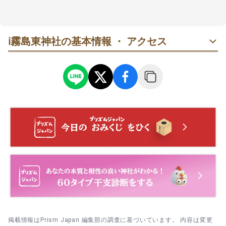
と白の社殿が緑に映え、龍神の気配に守られているよ
うな清々しさ。良縁や夫婦円満、安産、商売、学業な
ど幅広い願いに寄り添うと語られ、本殿前で静かに祈
る時間が心地よいです。社名が墨書された御朱印も参
ℹ️
霧島東神社の基本情報 ・ アクセス
拝の思い出に。車アクセスと駐車場がわかりやすく、
朝の時間帯はとくに落ち着いて回りやすいですよ🍃
掲載情報はPrism Japan 編集部の調査に基づいています。 内容は変更