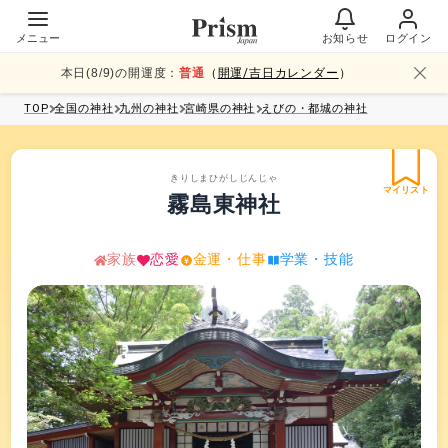
メニュー
お知らせ
ログイン
本日(
8
/
9
)の開運度：
普通
（
開運/吉日カレンダー
）
TOP
全国
の神社
九州
の神社
宮崎県
の神社
えびの・都城
の神社
きりしまひがしじんじゃ
マイリスト
霧島東神社
家族
恋愛
金運・仕事
学業・技能