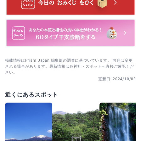
（予約不要）として案内されています。
てから同じ願いを短く言葉にする。最後にもう一礼して離
れる。
安産祈願
参拝を済ませてから授与所へ行き、まず「いま一番お願い
安産祈願。母子の健康な出産を願う祈祷で、当日受付（予
したいこと」を1つ決めてから九面守を選ぶ。受けたら境内
約不要）として案内されています。
の外に出る前に一度だけ静かに一礼する。
掲載情報はPrism Japan 編集部の調査に基づいています。 内容は変更
される場合があります。最新情報は各神社・スポットへ直接ご確認くだ
さい。
更新日:
2024/10/08
近くにあるスポット