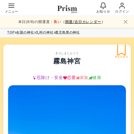
メニュー
お知らせ
ログイン
本日(
8
/
8
)の開運度：
良い
（
開運/吉日カレンダー
）
TOP
全国
の神社
九州
の神社
鹿児島県
の神社
きりしまじんぐう
マイリスト
霧島神宮
厄除け・安全
恋愛
家族
健康