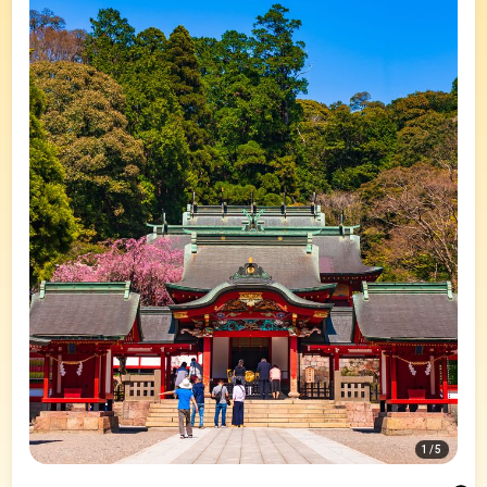
1
/
5