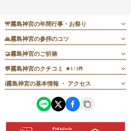
参道から桜島や錦江湾を望めるという景勝も魅力。ご
利益は、商売や仕事、夫婦円満・子宝、交通安全など
幅広く、願いに合わせた授与品も選びやすい雰囲気で
す。駅からはバスまたはタクシー利用が目安で、駐車
🎌
霧島神宮の年間行事・お祭り
場も約500台分あるので予定が立てやすそうです🚗
1月1日 歳旦祭｜元旦は混雑しやすいため、早朝（午前7時
🙏
霧島神宮の参拝のコツ
以前）の参拝が比較的落ち着きやすいと案内されていま
す。
参道は急がず、鳥居をくぐるたびに一度立ち止まって社殿
🤝
霧島神宮のご祈祷
の方向を見上げてから進む。最後に拝殿前で姿勢を整えて
一礼する。
3月7日 御田植祭｜五穀豊穣・家内安全を祈る祭りで、祭事
家内安全祈願
💬
中は混雑しやすいようです。開始前の午前中に参拝してお
霧島神宮のクチコミ
★3 / 2件
家内安全祈願。家庭・家族の無事と安泰を願う祈祷で、当
くと安心です。
三の鳥居から順に進み、手水舎で手と口を清めてから拝殿
30代
男性
うさぎ
日受付（予約不要）として案内されています。
ℹ️
霧島神宮の基本情報 ・ アクセス
へ。拝殿参拝後に石段を上がり、本殿の前でもう一度丁寧
訪問日：
2024/05/25
に手を合わせる。
交通安全祈願
交通安全祈願。交通事故防止と安全運転を願う祈祷で、当
拝殿の参拝を終えてから本殿へ上がり、石段の上で立ち止
日受付（予約不要）として案内されています。
まって深呼吸を一回。景観を見たあとに一礼してから、手
女性
OH!
を合わせる。
厄除祈願
厄除祈願。年齢にあわせた厄災を祓う祈祷で、当日受付
拝殿・本殿の参拝後に夫婦杉へ行き、2人なら並んで一礼し