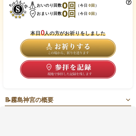
0
回
おいのり回数
（今日
0
回
）
0
回
おまいり回数
（今日
0
回
）
0
本日
人の方がお祈りをしました
📝
霧島神宮の概要
霧（きり）と杉の参道を抜けて、朱の社殿へ。旅の節
目が整う場所🍀
深い杉林の参道
の先に、
朱塗りの豪壮な社殿
が現れる
景色が印象的です。標高約500mの高台にあり、境内や