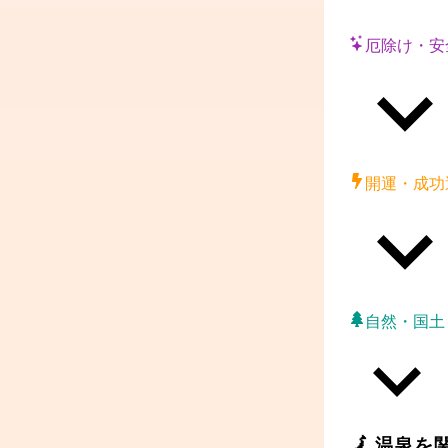
厄除け・安
開運・成功
自然・国土
🗾
温泉
を