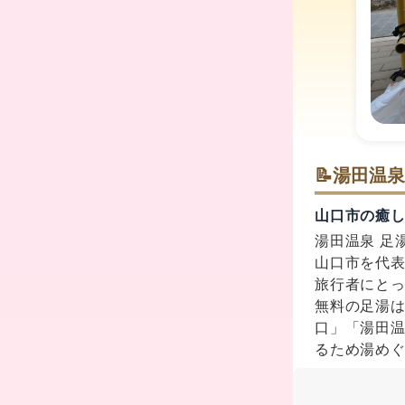
📝
湯田温泉
山口市の癒
湯田温泉 足
山口市を代
旅行者にと
無料の足湯
口」「湯田温
るため湯め