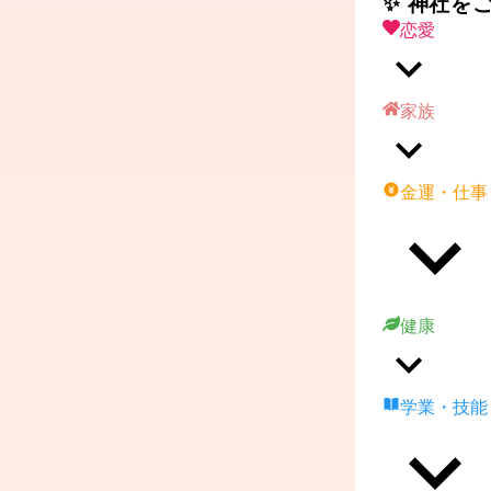
✨ 神社を
恋愛
家族
金運・仕事
健康
学業・技能