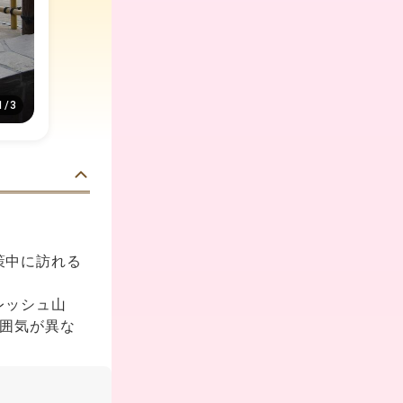
1
/
3
策中に訪れる
レッシュ山
雰囲気が異な