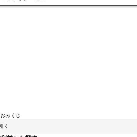
おみくじ
引く