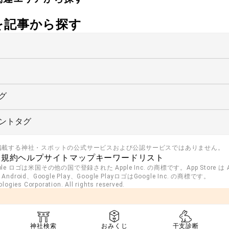
社を記事から探す
グ
ントタグ
掲載する神社・スポットの公式サービスおよび公認サービスではありません。
用規約
ヘルプ
サイトマップ
キーワードリスト
pple ロゴは米国その他の国で登録された Apple Inc. の商標です。App Store は Ap
roid、Google Play、Google PlayロゴはGoogle Inc. の商標です。
ogies Corporation. All rights reserved.
神社検索
おみくじ
干支診断