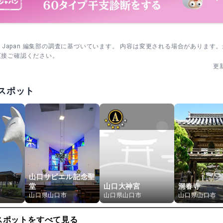
sm Japan 編集部の調査に基づいています。 内容は変更される場合があります
直接ご確認ください。
更
スポット
山口サビエル記念聖
堂
山口大神宮
洞春寺
山口県山口市
山口県山口市
山口県山口市
スポットをすべて見る