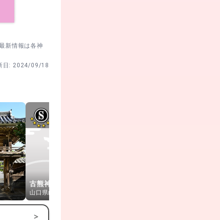
。最新情報は各神
新日:
2024/09/18
古熊神社
瑠璃光寺
仁壁神社
山口県山口市
山口県山口市
山口県山口市
>