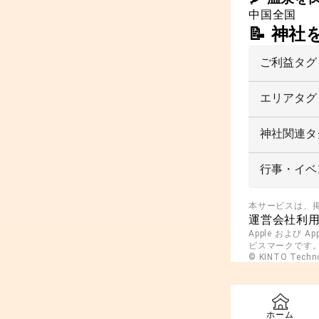
中国
全国
📝 神
ご利益タグ
エリアタグ
神社関連タ
行事・イベ
本サービスは、
運営会社
利
Apple および A
ビスマークです。And
© KINTO Technol
ホーム