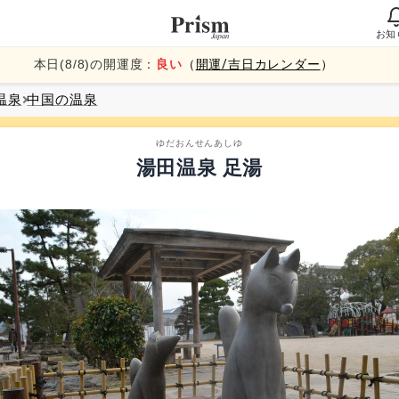
お知
本日(
8
/
8
)の開運度：
良い
（
開運/吉日カレンダー
）
温泉
中国
の温泉
ゆだおんせんあしゆ
湯田温泉 足湯