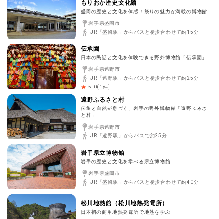
もりおか歴史文化館
盛岡の歴史と文化を体感！祭りの魅力が満載の博物館
岩手県盛岡市
JR「盛岡駅」からバスと徒歩合わせて約15分
伝承園
日本の民話と文化を体験できる野外博物館「伝承園」
岩手県遠野市
JR「遠野駅」からバスと徒歩合わせて約25分
(
1
件)
5.0
遠野ふるさと村
伝統と自然が息づく、岩手の野外博物館「遠野ふるさ
と村」
岩手県遠野市
JR「遠野駅」からバスで約25分
岩手県立博物館
岩手の歴史と文化を学べる県立博物館
岩手県盛岡市
JR「盛岡駅」からバスと徒歩合わせて約40分
松川地熱館（松川地熱発電所）
日本初の商用地熱発電所で地熱を学ぶ