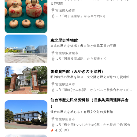
る博物館
宮城県大崎市
JR「鳴子温泉駅」から車で約5分
東北歴史博物館
東北の歴史を体感！考古学と伝統工芸の宝庫
宮城県多賀城市
JR「国府多賀城駅」から徒歩すぐ
警察資料館（みやぎの明治村）
明治時代の警察を学ぶ！文化財と歴史が息づく資料館
宮城県登米市
JR「瀬峰(せみね)駅」からバスと徒歩合わせて約65分
仙台市歴史民俗資料館（旧歩兵第四連隊兵舎
）
仙台の歴史を感じる！有形文化財の資料館
宮城県仙台市
JR「榴ケ岡(つつじがおか)駅」から徒歩で約10分
(
1
件)
4.0