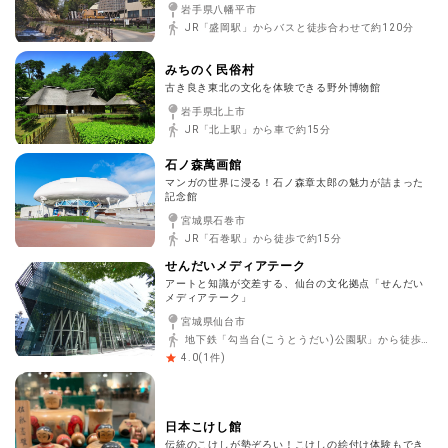
岩手県八幡平市
JR「盛岡駅」からバスと徒歩合わせて約120分
みちのく民俗村
古き良き東北の文化を体験できる野外博物館
岩手県北上市
JR「北上駅」から車で約15分
石ノ森萬画館
マンガの世界に浸る！石ノ森章太郎の魅力が詰まった
記念館
宮城県石巻市
JR「石巻駅」から徒歩で約15分
せんだいメディアテーク
アートと知識が交差する、仙台の文化拠点「せんだい
メディアテーク」
宮城県仙台市
地下鉄「勾当台(こうとうだい)公園駅」から徒歩で約5分
(
1
件)
4.0
日本こけし館
伝統のこけしが勢ぞろい！こけしの絵付け体験もでき