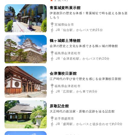
3.0
青葉城資料展示館
伊達政宗の歴史を体感！青葉城址で時を超える旅を楽
しもう
宮城県仙台市
JR「仙台駅」からバスで約25分
鶴ヶ城郷土博物館
会津の歴史と文化を体感できる鶴ヶ城の博物館
福島県会津若松市
JR「会津若松駅」からバスで約20分
会津藩校日新館
江戸時代の学び舎で歴史を感じる会津藩校日新館
福島県会津若松市
JR「広田駅」から車で約5分
原敬記念館
大正時代の政治家・原敬の足跡を辿る記念館
岩手県盛岡市
JR「盛岡駅」からバスと徒歩合わせて約30分