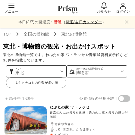
メニュー
お知らせ
ログイン
本日(
8
/
7
)の開運度：
普通
（
開運/吉日カレンダー
）
TOP
全国
の博物館
東北
の博物館
東北・博物館の観光・お出かけスポット
東北の博物館一覧です。ねぶたの家 ワ・ラッセや青葉城資料展示館など
35件を掲載しています。
エリア
カテゴリ(山,城,世界遺産など)
東北
博物館
クチコミの件数が多い順
位置情報の利用を許可
全
35
件中
1-20件
ねぶたの家 ワ・ラッセ
青森のねぶた祭りを体感！迫力の山車と祭りの魅力が
満載
青森県青森市
JR「青森駅」から徒歩すぐ
(
1
件)