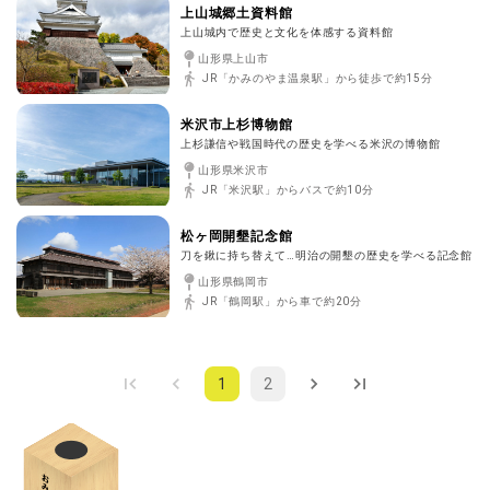
上山城郷土資料館
上山城内で歴史と文化を体感する資料館
山形県上山市
JR「かみのやま温泉駅」から徒歩で約15分
米沢市上杉博物館
上杉謙信や戦国時代の歴史を学べる米沢の博物館
山形県米沢市
JR「米沢駅」からバスで約10分
松ヶ岡開墾記念館
刀を鍬に持ち替えて…明治の開墾の歴史を学べる記念館
山形県鶴岡市
JR「鶴岡駅」から車で約20分
1
2