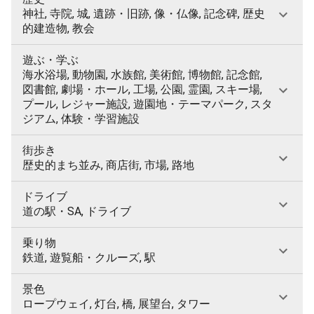
神社, 寺院, 城, 遺跡・旧跡, 像・仏像, 記念碑, 歴史
的建造物, 教会
遊ぶ・学ぶ
海水浴場, 動物園, 水族館, 美術館, 博物館, 記念館,
図書館, 劇場・ホール, 工場, 公園, 霊園, スキー場,
プール, レジャー施設, 遊園地・テーマパーク, スタ
ジアム, 体験・学習施設
街歩き
歴史的まち並み, 商店街, 市場, 路地
ドライブ
道の駅・SA, ドライブ
乗り物
鉄道, 遊覧船・クルーズ, 駅
景色
ロープウェイ, 灯台, 橋, 展望台, タワー