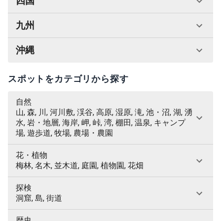
四国
九州
沖縄
スポットをカテゴリから探す
自然
山, 森, 川, 河川敷, 渓谷, 高原, 湿原, 滝, 池・沼, 湖, 湧
水, 岩・地層, 海岸, 岬, 峠, 湾, 棚田, 温泉, キャンプ
場, 遊歩道, 牧場, 農場・農園
花・植物
梅林, 名木, 並木道, 庭園, 植物園, 花畑
探検
洞窟, 島, 街道
歴史