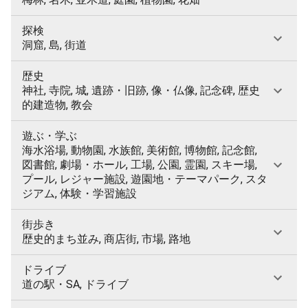
探検
洞窟, 島, 街道
歴史
神社, 寺院, 城, 遺跡・旧跡, 像・仏像, 記念碑, 歴史
的建造物, 教会
遊ぶ・学ぶ
海水浴場, 動物園, 水族館, 美術館, 博物館, 記念館,
図書館, 劇場・ホール, 工場, 公園, 霊園, スキー場,
プール, レジャー施設, 遊園地・テーマパーク, スタ
ジアム, 体験・学習施設
街歩き
歴史的まち並み, 商店街, 市場, 路地
ドライブ
道の駅・SA, ドライブ