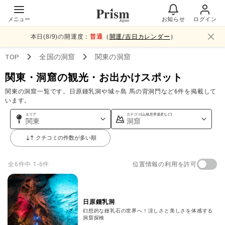
メニュー
お知らせ
ログイン
本日(
8
/
9
)の開運度：
普通
（
開運/吉日カレンダー
）
TOP
全国
の洞窟
関東
の洞窟
関東・洞窟の観光・お出かけスポット
関東の洞窟一覧です。日原鍾乳洞や城ヶ島 馬の背洞門など6件を掲載して
います。
エリア
カテゴリ(山,城,世界遺産など)
関東
洞窟
クチコミの件数が多い順
位置情報の利用を許可
全
6
件中
1-6件
日原鍾乳洞
幻想的な鍾乳石の世界へ！涼しさと美しさを体感する
洞窟探検