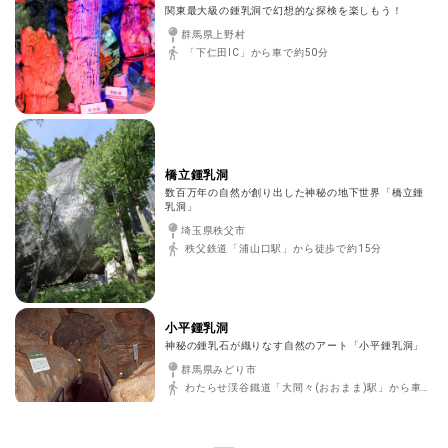
関東最大級の鍾乳洞で幻想的な探検を楽しもう！
群馬県上野村
「下仁田IC」から車で約50分
橋立鍾乳洞
数百万年の自然が創り出した神秘の地下世界「橋立鍾
乳洞」
埼玉県秩父市
秩父鉄道「浦山口駅」から徒歩で約15分
小平鍾乳洞
神秘の鍾乳石が織りなす自然のアート「小平鍾乳洞」
群馬県みどり市
わたらせ渓谷鐵道「大間々(おおまま)駅」から車で約10分