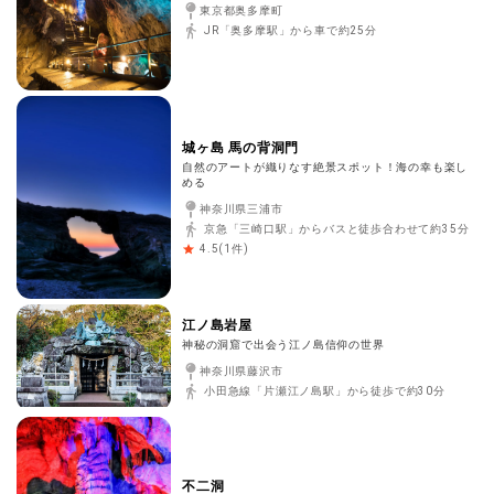
東京都奥多摩町
JR「奥多摩駅」から車で約25分
城ヶ島 馬の背洞門
自然のアートが織りなす絶景スポット！海の幸も楽し
める
神奈川県三浦市
京急「三崎口駅」からバスと徒歩合わせて約35分
(
1
件)
4.5
江ノ島岩屋
神秘の洞窟で出会う江ノ島信仰の世界
神奈川県藤沢市
小田急線「片瀬江ノ島駅」から徒歩で約30分
不二洞