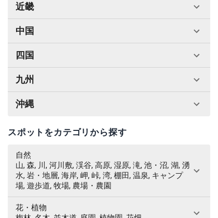
近畿
中国
四国
九州
沖縄
スポットをカテゴリから探す
自然
山, 森, 川, 河川敷, 渓谷, 高原, 湿原, 滝, 池・沼, 湖, 湧
水, 岩・地層, 海岸, 岬, 峠, 湾, 棚田, 温泉, キャンプ
場, 遊歩道, 牧場, 農場・農園
花・植物
梅林, 名木, 並木道, 庭園, 植物園, 花畑