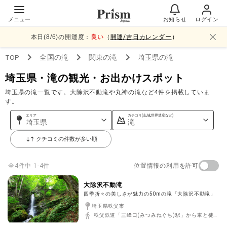
メニュー
お知らせ
ログイン
本日(
8
/
6
)の開運度：
良い
（
開運/吉日カレンダー
）
TOP
全国
の滝
関東
の滝
埼玉県
の滝
埼玉県・滝の観光・お出かけスポット
埼玉県の滝一覧です。大除沢不動滝や丸神の滝など4件を掲載していま
す。
エリア
カテゴリ(山,城,世界遺産など)
埼玉県
滝
クチコミの件数が多い順
位置情報の利用を許可
全
4
件中
1-4件
大除沢不動滝
四季折々の美しさが魅力の50mの滝「大除沢不動滝」
埼玉県秩父市
秩父鉄道「三峰口(みつみねぐち)駅」から車と徒歩合わせて約70分