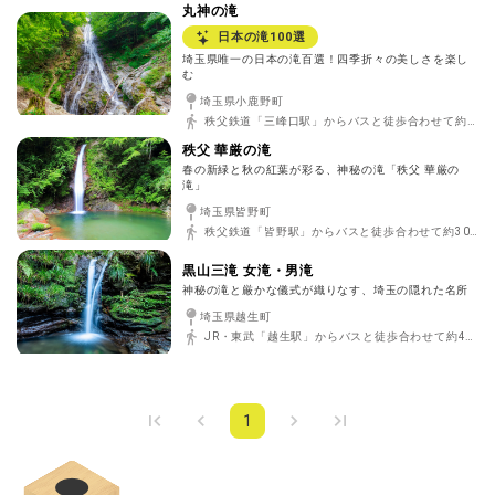
丸神の滝
日本の滝100選
埼玉県唯一の日本の滝百選！四季折々の美しさを楽し
む
埼玉県小鹿野町
秩父鉄道「三峰口駅」からバスと徒歩合わせて約80分
秩父 華厳の滝
春の新緑と秋の紅葉が彩る、神秘の滝「秩父 華厳の
滝」
埼玉県皆野町
秩父鉄道「皆野駅」からバスと徒歩合わせて約30分
黒山三滝 女滝・男滝
神秘の滝と厳かな儀式が織りなす、埼玉の隠れた名所
埼玉県越生町
JR・東武「越生駅」からバスと徒歩合わせて約45分
1