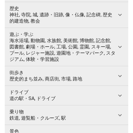
歴史
神社, 寺院, 城, 遺跡・旧跡, 像・仏像, 記念碑, 歴史
的建造物, 教会
遊ぶ・学ぶ
海水浴場, 動物園, 水族館, 美術館, 博物館, 記念館,
図書館, 劇場・ホール, 工場, 公園, 霊園, スキー場,
プール, レジャー施設, 遊園地・テーマパーク, スタ
ジアム, 体験・学習施設
街歩き
歴史的まち並み, 商店街, 市場, 路地
ドライブ
道の駅・SA, ドライブ
乗り物
鉄道, 遊覧船・クルーズ, 駅
景色