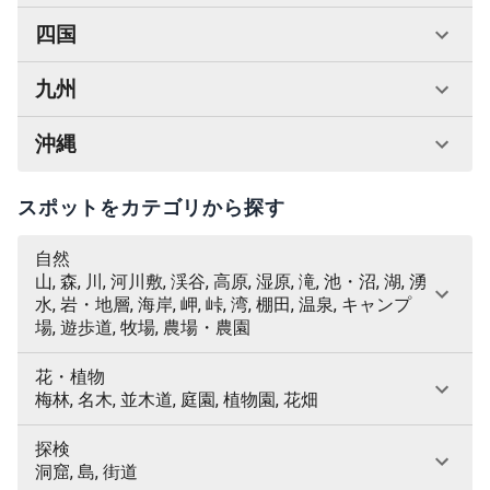
四国
九州
沖縄
スポットをカテゴリから探す
自然
山, 森, 川, 河川敷, 渓谷, 高原, 湿原, 滝, 池・沼, 湖, 湧
水, 岩・地層, 海岸, 岬, 峠, 湾, 棚田, 温泉, キャンプ
場, 遊歩道, 牧場, 農場・農園
花・植物
梅林, 名木, 並木道, 庭園, 植物園, 花畑
探検
洞窟, 島, 街道