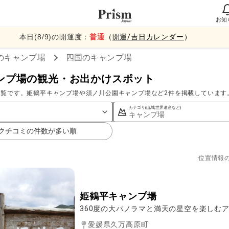
お知
本日(
8
/
9
)の開運度：
普通
（
開運/吉日カレンダー
）
のキャンプ場
四国
のキャンプ場
ンプ場の観光・お出かけスポット
一覧です。姫鶴平キャンプ場や須ノ川公園キャンプ場など2件を掲載しています
カテゴリ(山,城,世界遺産など)
キャンプ場
クチコミの件数が多い順
位置情報
姫鶴平キャンプ場
360度の大パノラマと満天の星空を楽しむ
愛媛県久万高原町