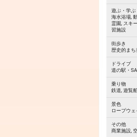
遊ぶ・学ぶ
海水浴場, 動
霊園, スキ
習施設
街歩き
歴史的まち並
ドライブ
道の駅・SA
乗り物
鉄道, 遊覧
景色
ロープウェイ,
その他
商業施設, 空