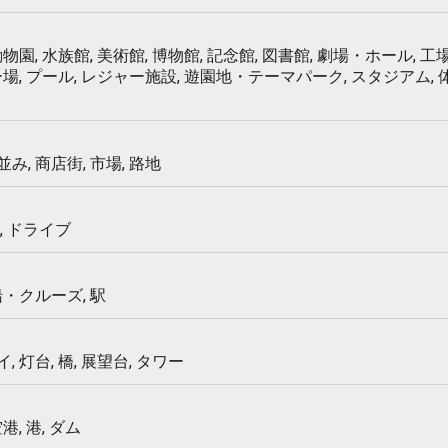
物園, 水族館, 美術館, 博物館, 記念館, 図書館, 劇場・ホール, 工場
ー場, プール, レジャー施設, 遊園地・テーマパーク, スタジアム,
み, 商店街, 市場, 路地
, ドライブ
船・クルーズ, 駅
 灯台, 橋, 展望台, タワー
港, 港, ダム