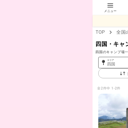
メニュー
TOP
全国
四国・キャ
四国のキャンプ場
エリア
四国
全
2
件中
1-2件