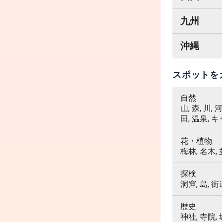
九州
沖縄
スポットを
自然
山, 森, 川,
田, 温泉, 
花・植物
梅林, 名木,
探検
洞窟, 島, 街
歴史
神社, 寺院,