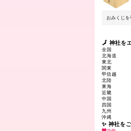
おみくじを
🗾 神社
全国
北海道
東北
関東
甲信越
北陸
東海
近畿
中国
四国
九州
沖縄
✨ 神社を