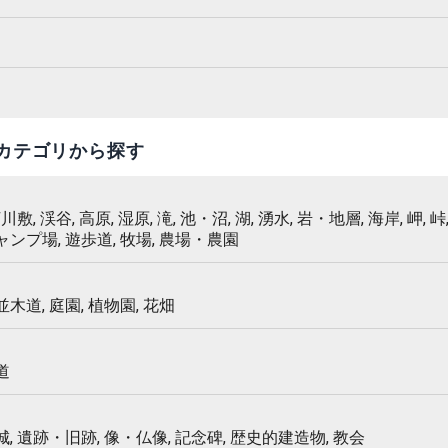
カテゴリから探す
 河川敷, 渓谷, 高原, 湿原, 滝, 池・沼, 湖, 湧水, 岩・地層, 海岸, 岬, 峠,
キャンプ場, 遊歩道, 牧場, 農場・農園
 並木道, 庭園, 植物園, 花畑
道
 城, 遺跡・旧跡, 像・仏像, 記念碑, 歴史的建造物, 教会