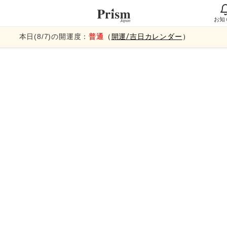
お知
本日(
8
/
7
)の開運度：
普通
（
開運/吉日カレンダー
）