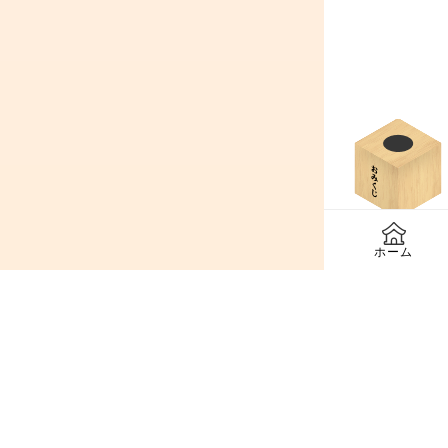
おみくじを
ホーム
✨ 神社を
恋愛
家族