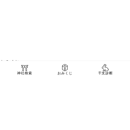
おみくじ
引く
神社検索
おみくじ
干支診断
ご利益から探す