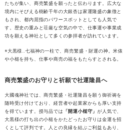
たちが集い、商売繁盛を願ったと伝わります。広大な
境内にそびえる樹齢千年の大銀杏は家運隆盛の象徴と
もされ、都内屈指のパワースポットとしても人気で
す。歴史の重みと荘厳な空気の中で、仕事運や事業成
功を願える神社として多くの参拝者が訪れています。
※大黒様…七福神の一柱で、商売繁盛・財運の神。米俵
や小槌を持ち、仕事や商売の福をもたらすとされる。
商売繁盛のお守りと祈願で社運隆昌へ
大國魂神社では、商売繁盛・社運隆昌を願う御祈祷を
随時受け付けており、経営者や起業家からも厚い支持
を得ています。授与品では
「開運小槌守」
が人気で、
大黒様の打ち出の小槌をかたどったお守りは金運を招
くとして評判です。人との良縁を結ぶご利益もあり、