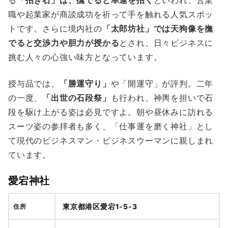
る
「招き石」は、撫でると幸運を招く
といわれ、営業
職や起業家が商談成功を祈って手を触れる人気スポッ
トです。さらに境内社の
「太郎坊社」では天狗像を撫
でると交渉力や胆力が授かる
とされ、日々ビジネスに
挑む人々の心強い味方となっています。
授与品では、
「勝運守り」
や「開運守」が評判。二年
の一度、
「出世の石段祭」
も行われ、神輿を担いで石
段を駆け上がる姿は必見ですよ。朝や昼休みに訪れる
スーツ姿の参拝者も多く、「仕事運を磨く神社」とし
て現代のビジネスマン・ビジネスウーマンに親しまれ
ています。
愛宕神社
東京都港区愛宕1-5-3
住所