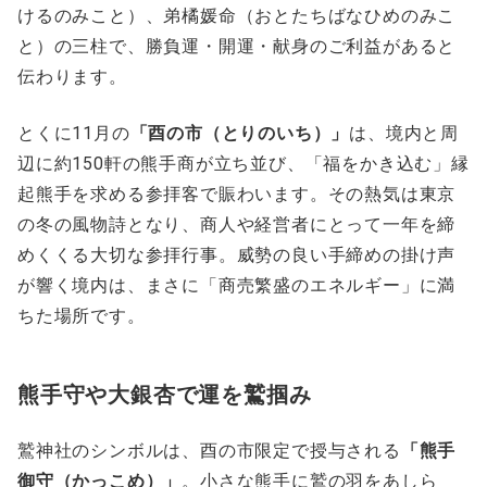
けるのみこと）、弟橘媛命（おとたちばなひめのみこ
と）の三柱で、勝負運・開運・献身のご利益があると
伝わります。
とくに11月の
「酉の市（とりのいち）」
は、境内と周
辺に約150軒の熊手商が立ち並び、「福をかき込む」縁
起熊手を求める参拝客で賑わいます。その熱気は東京
の冬の風物詩となり、商人や経営者にとって一年を締
めくくる大切な参拝行事。威勢の良い手締めの掛け声
が響く境内は、まさに「商売繁盛のエネルギー」に満
ちた場所です。
熊手守や大銀杏で運を鷲掴み
鷲神社のシンボルは、酉の市限定で授与される
「熊手
御守（かっこめ）」
。小さな熊手に鷲の羽をあしら