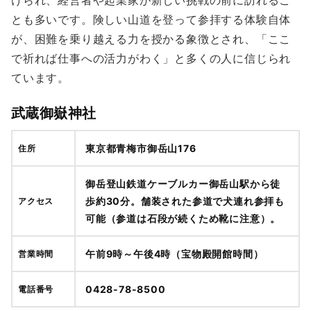
けられ、経営者や起業家が新しい挑戦の前に訪れるこ
とも多いです。険しい山道を登って参拝する体験自体
が、困難を乗り越える力を授かる象徴とされ、「ここ
で祈れば仕事への活力がわく」と多くの人に信じられ
ています。
武蔵御嶽神社
東京都青梅市御岳山176
住所
御岳登山鉄道ケーブルカー御岳山駅から徒
歩約30分。舗装された参道で犬連れ参拝も
アクセス
可能（参道は石段が続くため靴に注意）。
午前9時～午後4時（宝物殿開館時間）
営業時間
0428-78-8500
電話番号