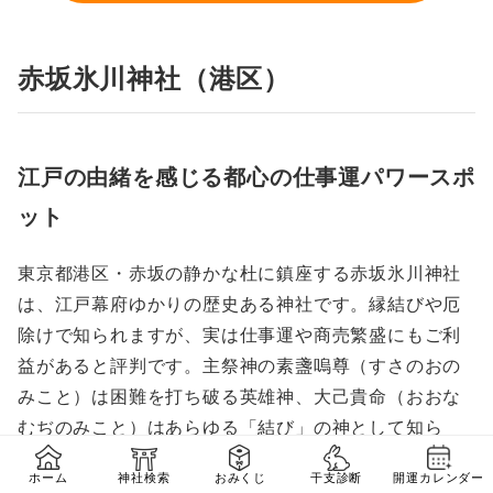
赤坂氷川神社（港区）
江戸の由緒を感じる都心の仕事運パワースポ
ット
東京都港区・赤坂の静かな杜に鎮座する赤坂氷川神社
は、江戸幕府ゆかりの歴史ある神社です。縁結びや厄
除けで知られますが、実は仕事運や商売繁盛にもご利
益があると評判です。主祭神の素盞嗚尊（すさのおの
みこと）は困難を打ち破る英雄神、大己貴命（おおな
むぢのみこと）はあらゆる「結び」の神として知ら
れ、人との縁だけでなく仕事や商売の良縁も結んでく
ホーム
神社検索
おみくじ
干支診断
開運カレンダー
れます。都会の喧騒を忘れさせる豊かな緑に囲まれ、