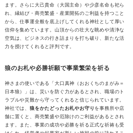
ます。さらに大己貴命（大国主命）や少彦名命も祀ら
れ、縁結び・商売繁盛・産業開拓のご利益を持つこと
から、仕事運全般を底上げしてくれる神社として厚い
信仰を集めています。山頂からの壮大な眺めや清浄な
空気は、ビジネスの行き詰まりを打ち破り、新たな活
力を授けてくれると評判です。
狼のお札や必勝祈願で事業繁栄を祈る
神さまの使いである「大口真神（おおくちのまがみ＝
日本狼）」は、災いを防ぐ力があるとされ、職場のト
ラブルや災難から守ってくれると信じられています。
神社では、
狼をかたどったお札やお守り
を事務所や店
舗に置くと、商売繁盛や厄除けのご利益があるとされ
ます。また、事業の成功や必勝を祈る正式な祈祷も受