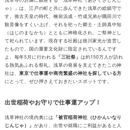
浅草寺のお隣に鎮座する「浅草神社（あさくさじんじ
ゃ）」は、江戸の町と共に歩んできた浅草の総鎮守で
す。推古天皇の時代、檜前浜成・竹成兄弟が隅田川で
観音像をすくい上げ、それを祀った郷士・土師真中知
（はじのまなかち）とともに神格化され、ご祭神とし
て祀られています。現存する社殿は徳川家光が造営し
たもので、国の重要文化財に指定されているんです
よ。毎年5月に行われる
「三社祭」
は約150万人が訪れ
る熱気あふれる祭礼。浅草の発展を支えてきたこの神
社は、
東京で仕事運や商売繁盛の神社を探している方
にとって、ぜひ押さえておきたいスポットです。
出世稲荷やお守りで仕事運アップ！
浅草神社の境内奥には
「被官稲荷神社（ひかんいなり
じんじゃ）」
があり、出世や就職にご利益があると人