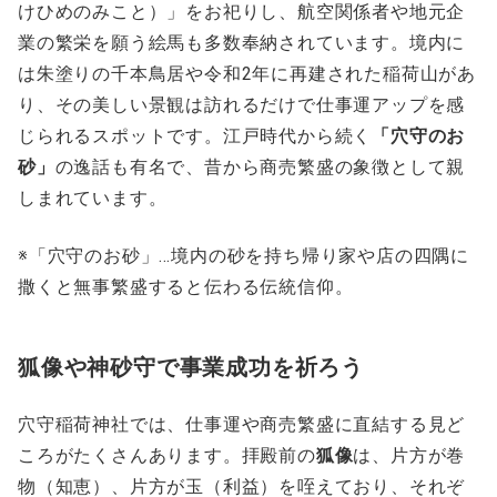
けひめのみこと）」をお祀りし、航空関係者や地元企
業の繁栄を願う絵馬も多数奉納されています。境内に
は朱塗りの千本鳥居や令和2年に再建された稲荷山があ
り、その美しい景観は訪れるだけで仕事運アップを感
じられるスポットです。江戸時代から続く
「穴守のお
砂」
の逸話も有名で、昔から商売繁盛の象徴として親
しまれています。
※「穴守のお砂」…境内の砂を持ち帰り家や店の四隅に
撒くと無事繁盛すると伝わる伝統信仰。
狐像や神砂守で事業成功を祈ろう
穴守稲荷神社では、仕事運や商売繁盛に直結する見ど
ころがたくさんあります。拝殿前の
狐像
は、片方が巻
物（知恵）、片方が玉（利益）を咥えており、それぞ