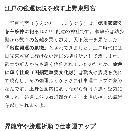
江戸の強運伝説を残す上野東照宮
上野東照宮（うえのとうしょうぐう）は、
徳川家康公
を主祭神に祀る
1627年創建の神社です。家康公は幼少
期から数々の苦難を乗り越え、天下統一を果たした
「出世開運の象徴」
とされてきました。江戸時代には
日光東照宮に行けない庶民の拠り所として親しまれ、
武士や町人からも篤く信仰されていたのだとか。
金色
に輝く社殿（国指定重要文化財）
は戦火や震災を免れ
て現存し、その強運ぶりがまさに仕事運アップの象徴
なんです。上野公園内にありながら静けさ漂う空気に
包まれ、参道に並ぶ石灯籠からも「出世の神」の威光
を感じられますよ。
昇龍守や勝運祈願で仕事運アップ