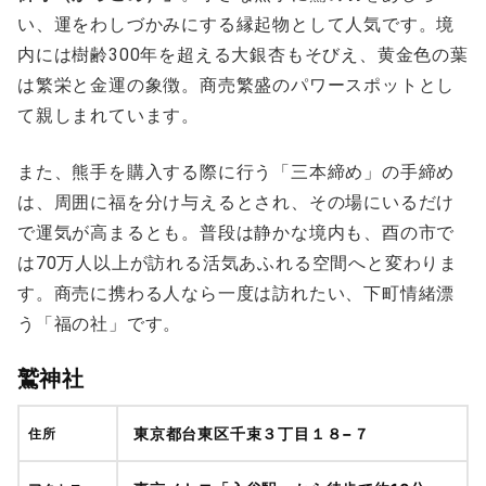
い、運をわしづかみにする縁起物として人気です。境
内には樹齢300年を超える大銀杏もそびえ、黄金色の葉
は繁栄と金運の象徴。商売繁盛のパワースポットとし
て親しまれています。
また、熊手を購入する際に行う「三本締め」の手締め
は、周囲に福を分け与えるとされ、その場にいるだけ
で運気が高まるとも。普段は静かな境内も、酉の市で
は70万人以上が訪れる活気あふれる空間へと変わりま
す。商売に携わる人なら一度は訪れたい、下町情緒漂
う「福の社」です。
鷲神社
東京都台東区千束３丁目１８−７
住所