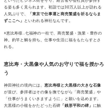
といったビジネス街を守り、経営者や会社員が参拝す
る姿も多く見られます。初詣では30万人以上が訪れる
人気ぶりで、
「東京で仕事運と商売繁盛を祈るならま
ずここへ」
といわれる神社なんです。
※恵比寿様…七福神の一柱で、商売繁盛・漁業・豊作の
神。釣竿と鯛を持ち、仕事や生活に福をもたらすとさ
れる。
恵比寿・大黒像や人気のお守りで福を授かろ
う
神田神社の境内には、
恵比寿様と大黒様の大きな石像
が並び、参拝者はその像を撫でながら「商売繁盛」や
「仕事がうまくいきますように」と願いを込めます。
大黒様の小槌をかたどった石碑
「銭形平和の碑」
に触