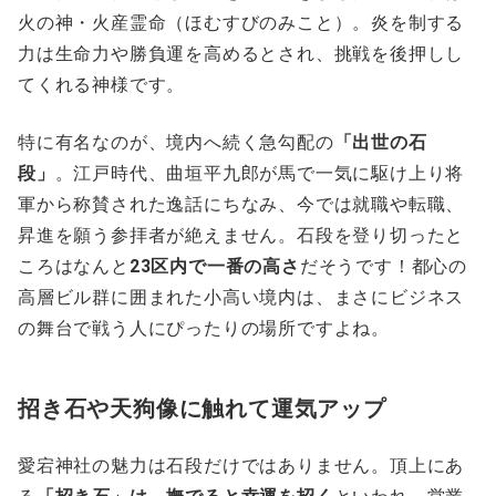
火の神・火産霊命（ほむすびのみこと）。炎を制する
力は生命力や勝負運を高めるとされ、挑戦を後押しし
てくれる神様です。
特に有名なのが、境内へ続く急勾配の
「出世の石
段」
。江戸時代、曲垣平九郎が馬で一気に駆け上り将
軍から称賛された逸話にちなみ、今では就職や転職、
昇進を願う参拝者が絶えません。石段を登り切ったと
ころはなんと
23区内で一番の高さ
だそうです！都心の
高層ビル群に囲まれた小高い境内は、まさにビジネス
の舞台で戦う人にぴったりの場所ですよね。
招き石や天狗像に触れて運気アップ
愛宕神社の魅力は石段だけではありません。頂上にあ