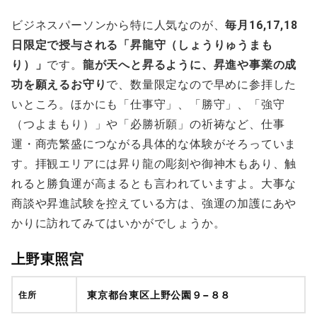
ビジネスパーソンから特に人気なのが、
毎月16,17,18
日限定で授与される「昇龍守（しょうりゅうまも
り）」
です。
龍が天へと昇るように、昇進や事業の成
功を願えるお守り
で、数量限定なので早めに参拝した
いところ。ほかにも「仕事守」、「勝守」、「強守
（つよまもり）」や「必勝祈願」の祈祷など、仕事
運・商売繁盛につながる具体的な体験がそろっていま
す。拝観エリアには昇り龍の彫刻や御神木もあり、触
れると勝負運が高まるとも言われていますよ。大事な
商談や昇進試験を控えている方は、強運の加護にあや
かりに訪れてみてはいかがでしょうか。
上野東照宮
東京都台東区上野公園９−８８
住所