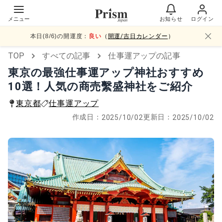
メニュー
お知らせ
ログイン
本日(
8
/
6
)の開運度：
良い
（
開運/吉日カレンダー
）
TOP
すべての記事
仕事運アップの記事
東京の最強仕事運アップ神社おすすめ
10選！人気の商売繫盛神社をご紹介
東京都
仕事運アップ
作成日：
更新日：
2025/10/02
2025/10/02