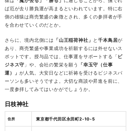
猿は
「魔が去る」「勝る」
に通じることから、撫でれ
ば厄が去り勝負運が高まるといわれています。特に右
側の雄猿は商売繁盛の象徴とされ、多くの参拝者が手
を合わせていくのだとか。
さらに、境内北側には
「山王稲荷神社」
と
千本鳥居
が
あり、商売繁盛や事業成功を祈願するには外せないス
ポットです。授与品では、仕事運をサポートする「
ビ
ジネス守
」や、会社の繁栄を願う
「幸玉守（仕事
運）」
が人気。大安日などに祈祷を受けるビジネスパ
ーソンも多いそうですよ。大切な商談や昇進を前に、
一度参拝してみてはいかがでしょうか。
日枝神社
東京都千代田区永田町2-10-5
住所