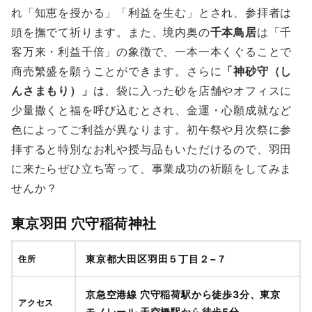
れ「知恵を授かる」「利益を生む」とされ、参拝者は
頭を撫でて祈ります。また、境内奥の
千本鳥居
は「千
客万来・利益千倍」の象徴で、一本一本くぐることで
商売繁盛を願うことができます。さらに
「神砂守（し
んさまもり）」
は、袋に入った砂を店舗やオフィスに
少量撒くと福を呼び込むとされ、金運・心願成就など
色によってご利益が異なります。初午祭や月次祭に参
拝すると特別なお札や授与品もいただけるので、羽田
に来たらぜひ立ち寄って、事業成功の祈願をしてみま
せんか？
東京羽田 穴守稲荷神社
東京都大田区羽田５丁目２−７
住所
京急空港線 穴守稲荷駅から徒歩3分、東京
アクセス
モノレール 天空橋駅から徒歩5分