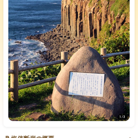
1
/
3