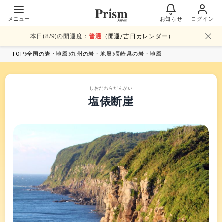
メニュー
お知らせ
ログイン
本日(
8
/
9
)の開運度：
普通
（
開運/吉日カレンダー
）
TOP
全国
の岩・地層
九州
の岩・地層
長崎県
の岩・地層
しおだわらだんがい
塩俵断崖