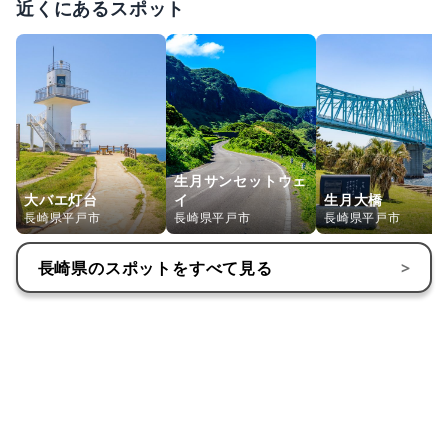
近くにあるスポット
生月サンセットウェ
大バエ灯台
イ
生月大橋
長崎県平戸市
長崎県平戸市
長崎県平戸市
長崎県
のスポットをすべて見る
>