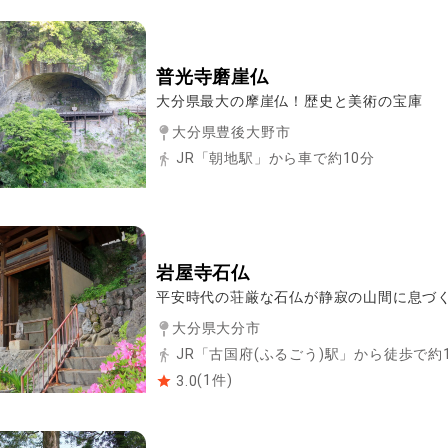
普光寺磨崖仏
大分県最大の摩崖仏！歴史と美術の宝庫
大分県豊後大野市
JR「朝地駅」から車で約10分
岩屋寺石仏
平安時代の荘厳な石仏が静寂の山間に息づ
大分県大分市
JR「古国府(ふるごう)駅」から徒歩で約
(
1
件)
3.0