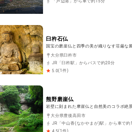
「芦辺港」から車で約15分
臼杵石仏
国宝の磨崖仏と四季の美が織りなす荘厳な
大分県臼杵市
JR「臼杵駅」からバスで約20分
(
1
件)
5.0
熊野磨崖仏
岩壁に刻まれた摩崖仏と自然美のコラボ絶
大分県豊後高田市
JR「中山香(なかやまが)駅」から車で約
(
1
件)
4.5