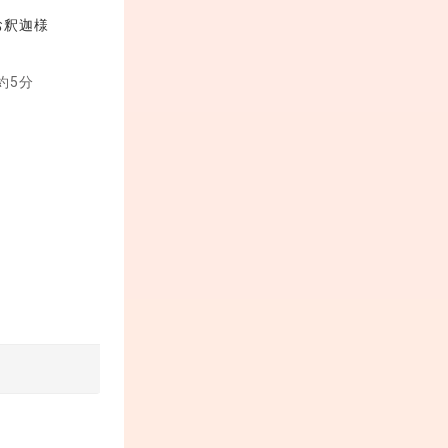
お釈迦様
約5分