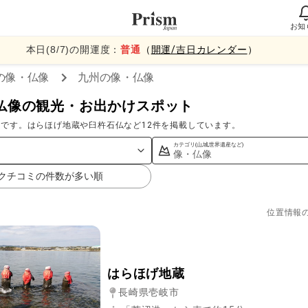
お知
本日(
8
/
7
)の開運度：
普通
（
開運/吉日カレンダー
）
の像・仏像
九州
の像・仏像
仏像の観光・お出かけスポット
です。はらほげ地蔵や臼杵石仏など12件を掲載しています。
カテゴリ(山,城,世界遺産など)
像・仏像
クチコミの件数が多い順
位置情報
はらほげ地蔵
長崎県壱岐市