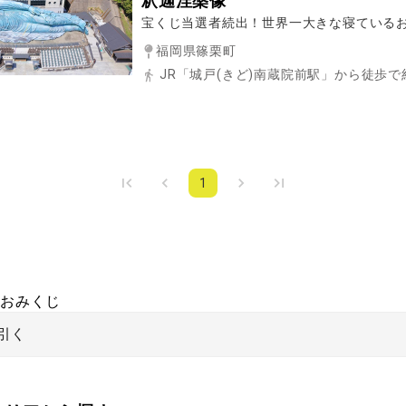
釈迦涅槃像
宝くじ当選者続出！世界一大きな寝ている
福岡県篠栗町
JR「城戸(きど)南蔵院前駅」から徒歩で
1
おみくじ
引く