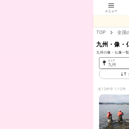
メニュー
TOP
全国
九州・像・
九州の像・仏像一覧
エリア
九州
全
12
件中
1-12件