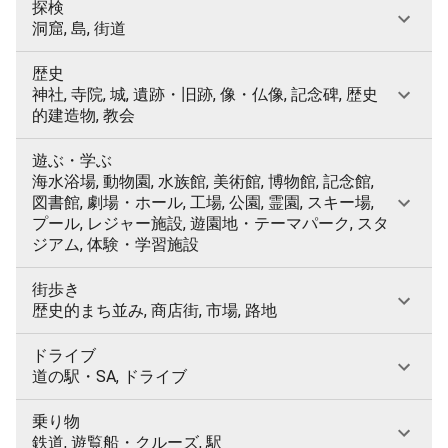
探検
洞窟, 島, 街道
歴史
神社, 寺院, 城, 遺跡・旧跡, 像・仏像, 記念碑, 歴史
的建造物, 教会
遊ぶ・学ぶ
海水浴場, 動物園, 水族館, 美術館, 博物館, 記念館,
図書館, 劇場・ホール, 工場, 公園, 霊園, スキー場,
プール, レジャー施設, 遊園地・テーマパーク, スタ
ジアム, 体験・学習施設
街歩き
歴史的まち並み, 商店街, 市場, 路地
ドライブ
道の駅・SA, ドライブ
乗り物
鉄道, 遊覧船・クルーズ, 駅