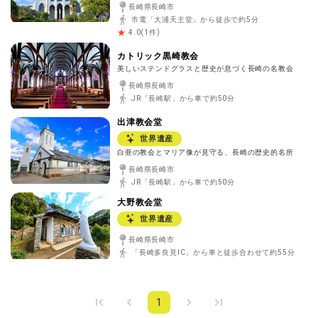
長崎県長崎市
市電「大浦天主堂」から徒歩で約5分
(
1
件)
4.0
カトリック黒崎教会
美しいステンドグラスと歴史が息づく長崎の名教会
長崎県長崎市
JR「長崎駅」から車で約50分
出津教会堂
世界遺産
白亜の教会とマリア像が見守る、長崎の歴史的名所
長崎県長崎市
JR「長崎駅」から車で約50分
大野教会堂
世界遺産
長崎県長崎市
「長崎多良見IC」から車と徒歩合わせて約55分
1