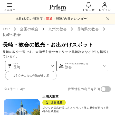
メニュー
お知らせ
ログイン
本日(
8
/
9
)の開運度：
普通
（
開運/吉日カレンダー
）
TOP
全国
の教会
九州
の教会
長崎県
の教会
長崎
の教会
長崎・教会の観光・お出かけスポット
長崎の教会一覧です。大浦天主堂やカトリック黒崎教会など4件を掲載し
ています。
エリア
カテゴリ(山,城,世界遺産など)
長崎
教会
クチコミの件数が多い順
位置情報の利用を許可
全
4
件中
1-4件
大浦天主堂
世界遺産
ゴシック様式の美しさとキリスト教の歴史が息づく長
崎の世界遺産