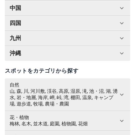
中国
四国
九州
沖縄
スポットをカテゴリから探す
自然
山, 森, 川, 河川敷, 渓谷, 高原, 湿原, 滝, 池・沼, 湖, 湧
水, 岩・地層, 海岸, 岬, 峠, 湾, 棚田, 温泉, キャンプ
場, 遊歩道, 牧場, 農場・農園
花・植物
梅林, 名木, 並木道, 庭園, 植物園, 花畑